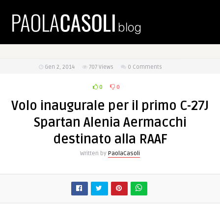
Gen 2, 2014
707
Views
0 Comments
0
0
Volo inaugurale per il primo C-27J
Spartan Alenia Aermacchi
destinato alla RAAF
Written by
PaolaCasoli