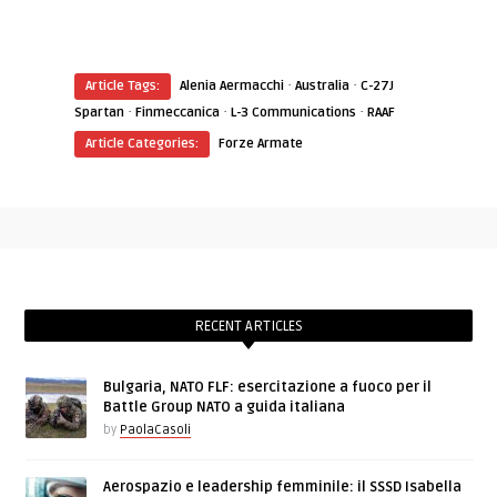
·
·
Article Tags:
Alenia Aermacchi
Australia
C-27J
·
·
·
Spartan
Finmeccanica
L-3 Communications
RAAF
Article Categories:
Forze Armate
RECENT ARTICLES
Bulgaria, NATO FLF: esercitazione a fuoco per il
Battle Group NATO a guida italiana
by
PaolaCasoli
Aerospazio e leadership femminile: il SSSD Isabella