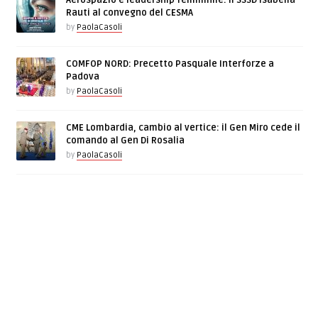
Aerospazio e leadership femminile: il SSSD Isabella
Rauti al convegno del CESMA
by
PaolaCasoli
COMFOP NORD: Precetto Pasquale Interforze a
Padova
by
PaolaCasoli
CME Lombardia, cambio al vertice: il Gen Miro cede il
comando al Gen Di Rosalia
by
PaolaCasoli