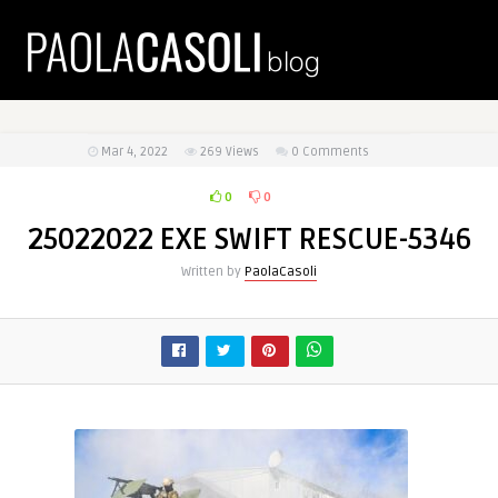
Mar 4, 2022
269
Views
0 Comments
0
0
25022022 EXE SWIFT RESCUE-5346
Written by
PaolaCasoli