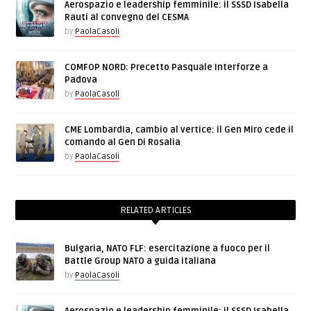
Aerospazio e leadership femminile: il SSSD Isabella
Rauti al convegno del CESMA
by
PaolaCasoli
COMFOP NORD: Precetto Pasquale Interforze a
Padova
by
PaolaCasoli
CME Lombardia, cambio al vertice: il Gen Miro cede il
comando al Gen Di Rosalia
by
PaolaCasoli
RELATED ARTICLES
Bulgaria, NATO FLF: esercitazione a fuoco per il
Battle Group NATO a guida italiana
by
PaolaCasoli