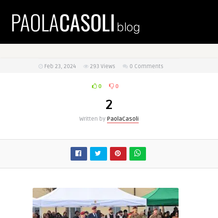
Feb 23, 2024
293
Views
0 Comments
0
0
2
Written by
PaolaCasoli