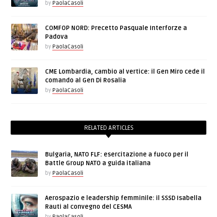
by
PaolaCasoli
COMFOP NORD: Precetto Pasquale Interforze a
Padova
by
PaolaCasoli
CME Lombardia, cambio al vertice: il Gen Miro cede il
comando al Gen Di Rosalia
by
PaolaCasoli
RELATED ARTICLES
Bulgaria, NATO FLF: esercitazione a fuoco per il
Battle Group NATO a guida italiana
by
PaolaCasoli
Aerospazio e leadership femminile: il SSSD Isabella
Rauti al convegno del CESMA
by
PaolaCasoli