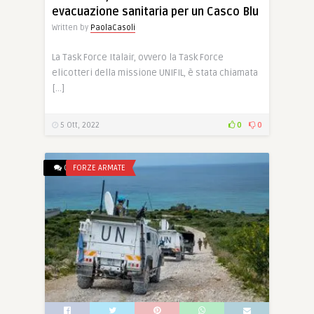
evacuazione sanitaria per un Casco Blu
Written by
PaolaCasoli
La Task Force Italair, ovvero la Task Force
elicotteri della missione UNIFIL, è stata chiamata
[…]
5 Ott, 2022
0
0
0
FORZE ARMATE