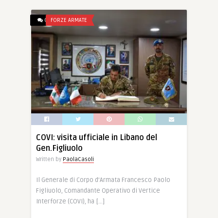
0
FORZE ARMATE
COVI: visita ufficiale in Libano del
Gen.Figliuolo
Written by
PaolaCasoli
Il Generale di Corpo d’Armata Francesco Paolo
Figliuolo, Comandante Operativo di Vertice
Interforze (COVI), ha […]