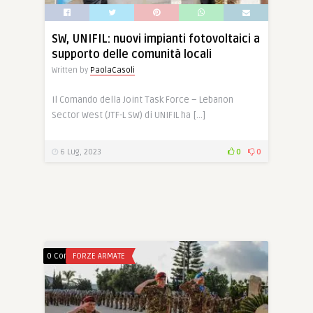
SW, UNIFIL: nuovi impianti fotovoltaici a
supporto delle comunità locali
Written by
PaolaCasoli
Il Comando della Joint Task Force – Lebanon
Sector West (JTF-L SW) di UNIFIL ha […]
6 Lug, 2023
0
0
0 Comments
FORZE ARMATE