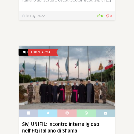
italiano del Settore Ovest (Sector West, SW) di […]
18 Lug, 2022
0
0
0
FORZE ARMATE
SW, UNIFIL: incontro interreligioso
nell’HQ italiano di Shama