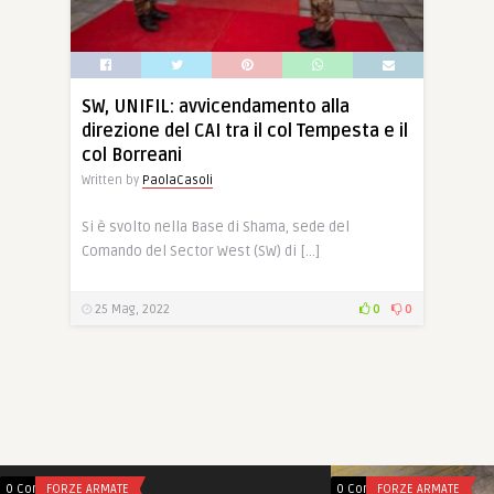
SW, UNIFIL: avvicendamento alla
direzione del CAI tra il col Tempesta e il
col Borreani
Written by
PaolaCasoli
Si è svolto nella Base di Shama, sede del
Comando del Sector West (SW) di […]
25 Mag, 2022
0
0
0 Comments
FORZE ARMATE
0 Comments
FORZE ARMATE