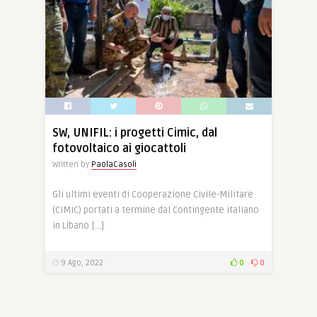
SW, UNIFIL: i progetti Cimic, dal
fotovoltaico ai giocattoli
Written by
PaolaCasoli
Gli ultimi eventi di Cooperazione Civile-Militare
(CIMIC) portati a termine dal Contingente italiano
in Libano […]
9 Ago, 2022
0
0