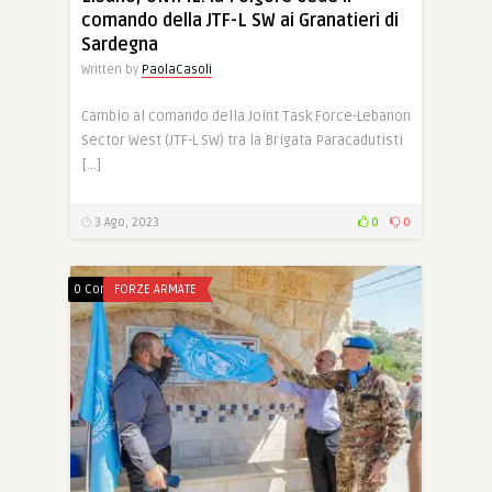
comando della JTF-L SW ai Granatieri di
Sardegna
Written by
PaolaCasoli
Cambio al comando della Joint Task Force-Lebanon
Sector West (JTF-L SW) tra la Brigata Paracadutisti
[…]
3 Ago, 2023
0
0
0 Comments
FORZE ARMATE