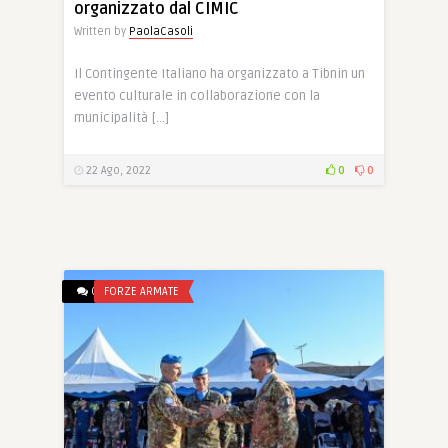
organizzato dal CIMIC
Written by
PaolaCasoli
Il Contingente Italiano ha organizzato a Tibnin un
evento culturale in collaborazione con la
municipalità […]
22 Ago, 2022
0
0
0
FORZE ARMATE