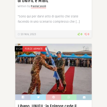
di UNIFIL e MIBIL
Written by
PaolaCasoli
“Sono qui per darvi atto di quello che state
facendo in uno scenario complesso che […]
10 Nov, 2023
0
0
0 Comments
FORZE ARMATE
Libano, UNIFIL: la Folgore cede il