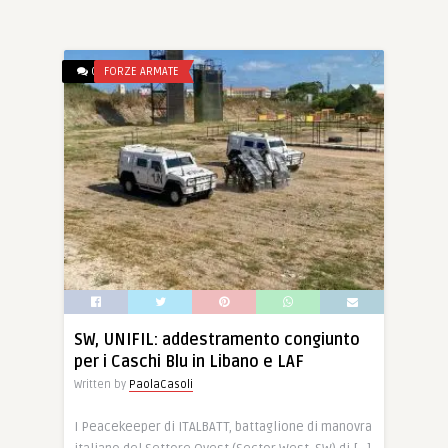
0
FORZE ARMATE
SW, UNIFIL: addestramento congiunto
per i Caschi Blu in Libano e LAF
Written by
PaolaCasoli
I Peacekeeper di ITALBATT, battaglione di manovra