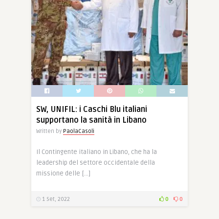
SW, UNIFIL: i Caschi Blu italiani
supportano la sanità in Libano
Written by
PaolaCasoli
Il Contingente italiano in Libano, che ha la
leadership del settore occidentale della
missione delle […]
1 Set, 2022
0
0