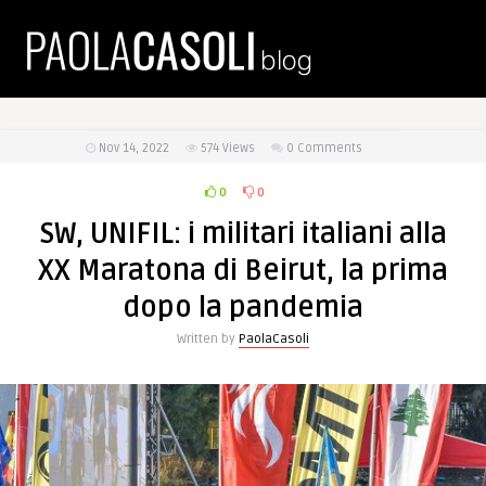
Nov 14, 2022
574
Views
0 Comments
0
0
SW, UNIFIL: i militari italiani alla
XX Maratona di Beirut, la prima
dopo la pandemia
Written by
PaolaCasoli