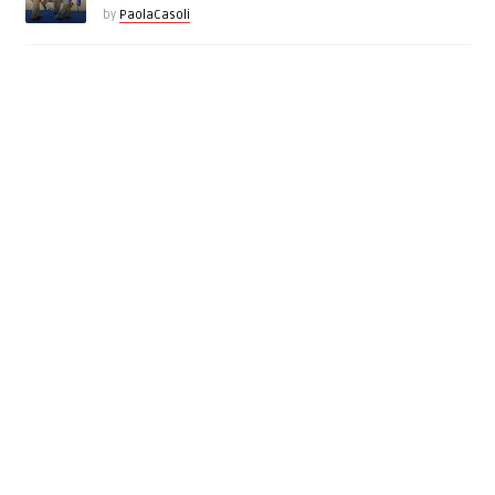
by
PaolaCasoli