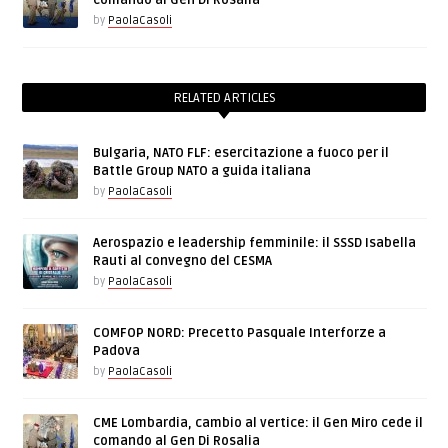
comando al Gen Di Rosalia
by
PaolaCasoli
RELATED ARTICLES
Bulgaria, NATO FLF: esercitazione a fuoco per il
Battle Group NATO a guida italiana
by
PaolaCasoli
Aerospazio e leadership femminile: il SSSD Isabella
Rauti al convegno del CESMA
by
PaolaCasoli
COMFOP NORD: Precetto Pasquale Interforze a
Padova
by
PaolaCasoli
CME Lombardia, cambio al vertice: il Gen Miro cede il
comando al Gen Di Rosalia