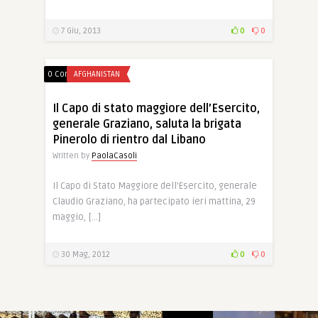
7 Giu, 2013
0
0
0 Comments
AFGHANISTAN
Il Capo di stato maggiore dell’Esercito,
generale Graziano, saluta la brigata
Pinerolo di rientro dal Libano
Written by
PaolaCasoli
Il Capo di Stato Maggiore dell’Esercito, generale
Claudio Graziano, ha partecipato ieri mattina, 29
maggio, […]
30 Mag, 2012
0
0