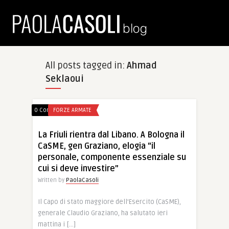
All posts tagged in:
Ahmad
Seklaoui
0 Comments
FORZE ARMATE
La Friuli rientra dal Libano. A Bologna il
CaSME, gen Graziano, elogia “il
personale, componente essenziale su
cui si deve investire”
Written by
PaolaCasoli
Il Capo di stato maggiore dell’Esercito (CaSME),
generale Claudio Graziano, ha salutato ieri
mattina i […]