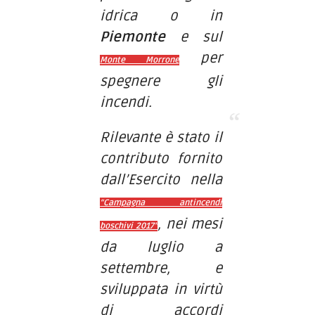
idrica o in
Piemonte
e sul
per
Monte Morrone
spegnere gli
incendi.
Rilevante è stato il
contributo fornito
dall’Esercito nella
“Campagna antincendi
, nei mesi
boschivi 2017”
da luglio a
settembre, e
sviluppata in virtù
di accordi