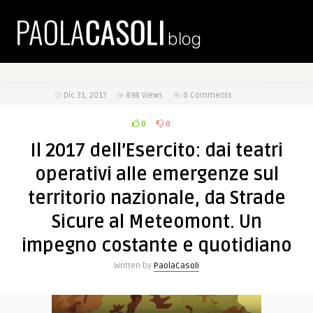
Dic 31, 2017
898
Views
0 Comments
0
0
Il 2017 dell’Esercito: dai teatri
operativi alle emergenze sul
territorio nazionale, da Strade
Sicure al Meteomont. Un
impegno costante e quotidiano
Written by
PaolaCasoli