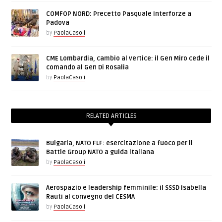
COMFOP NORD: Precetto Pasquale Interforze a
Padova
by
PaolaCasoli
CME Lombardia, cambio al vertice: il Gen Miro cede il
comando al Gen Di Rosalia
by
PaolaCasoli
RELATED ARTICLES
Bulgaria, NATO FLF: esercitazione a fuoco per il
Battle Group NATO a guida italiana
by
PaolaCasoli
Aerospazio e leadership femminile: il SSSD Isabella
Rauti al convegno del CESMA
by
PaolaCasoli