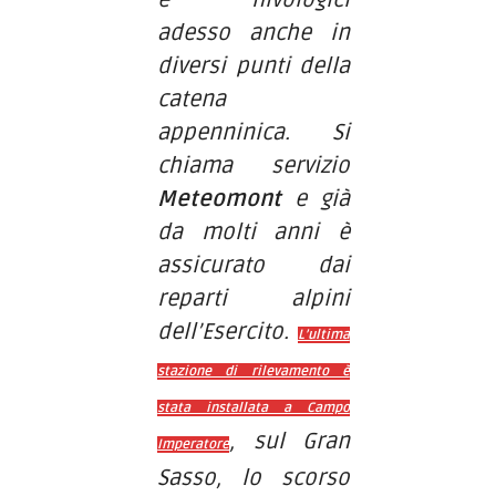
e nivologici
adesso anche in
diversi punti della
catena
appenninica. Si
chiama servizio
Meteomont
e già
da molti anni è
assicurato dai
reparti alpini
dell’Esercito.
L’ultima
stazione di rilevamento è
stata installata a Campo
, sul Gran
Imperatore
Sasso, lo scorso