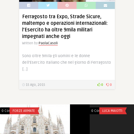
Ferragosto tra Expo, Strade Sicure,
maltempo e operazioni internazionali:
l’Esercito ha oltre 9mila militari
impegnati anche oggi
Written by
PaolaCasoli
Sono oltre 9mila gli uomini e le donne
dell’Esercito Italiano che nel giorno di Ferragosto
[…]
15 Ago, 2015
0
0
0 Comments
FORZE ARMATE
0 Comments
LUCA MAIOTTI