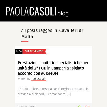
All posts tagged in:
Cavalieri di
Malta
0 Comments
FORZE ARMATE
Prestazioni sanitarie specialistiche per
unità del 2° FOD in Campania : siglato
accordo con ACISMOM
Written by
PaolaCasoli
Il 16 dicembre scorso, a San Giorgio a Cremano, in
provincia di Napoli, il comandante […]
19 Dic, 2013
0
0