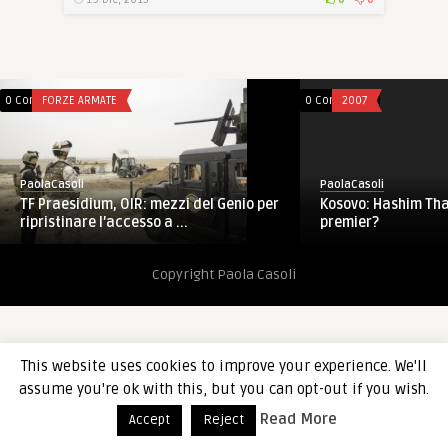
0 Comments
FORZE ARMATE
0 Comments
2007
PaolaCasoli
PaolaCasoli
TF Praesidium, OIR: mezzi del Genio per
Kosovo: Hashim Thac
ripristinare l’accesso a ...
premier?
Copyright Paola Casoli
This website uses cookies to improve your experience. We'll
assume you're ok with this, but you can opt-out if you wish.
Read More
Accept
Reject