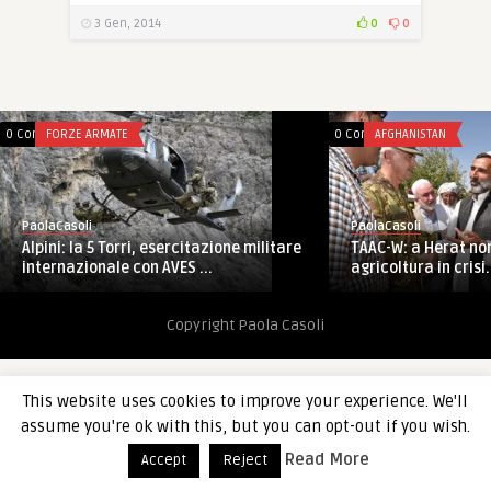
3 Gen, 2014
0
0
0 Comments
FORZE ARMATE
0 Comments
AFGHANISTAN
PaolaCasoli
PaolaCasoli
TAAC-W: a Herat non
Alpini: la 5 Torri, esercitazione militare
agricoltura in crisi. 
internazionale con AVES ...
Copyright Paola Casoli
This website uses cookies to improve your experience. We'll
assume you're ok with this, but you can opt-out if you wish.
Read More
Accept
Reject