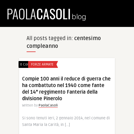
All posts tagged in:
centesimo
compleanno
0 Comments
FORZE ARMATE
Compie 100 anni il reduce di guerra che
ha combattuto nel 1940 come fante
del 14° reggimento Fanteria della
divisione Pinerolo
Written by
PaolaCasoli
Si sono tenuti ieri, 2 gennaio 2014, nel comune di
Santa Maria la Carità, in […]