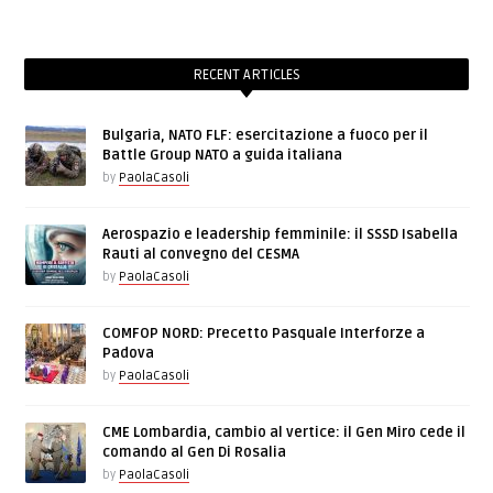
RECENT ARTICLES
Bulgaria, NATO FLF: esercitazione a fuoco per il
Battle Group NATO a guida italiana
by
PaolaCasoli
Aerospazio e leadership femminile: il SSSD Isabella
Rauti al convegno del CESMA
by
PaolaCasoli
COMFOP NORD: Precetto Pasquale Interforze a
Padova
by
PaolaCasoli
CME Lombardia, cambio al vertice: il Gen Miro cede il
comando al Gen Di Rosalia
by
PaolaCasoli