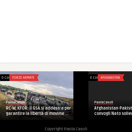
0 Comments
FORZE ARMATE
0 Comments
AFGHANISTAN
PaolaCasoli
PaolaCasoli
Afghanistan-Pakista
RC-W, KFOR: il GSA si addestra per
convogli Nato sollev
garantire la libertà di movime ...
Copyright Paola Casoli