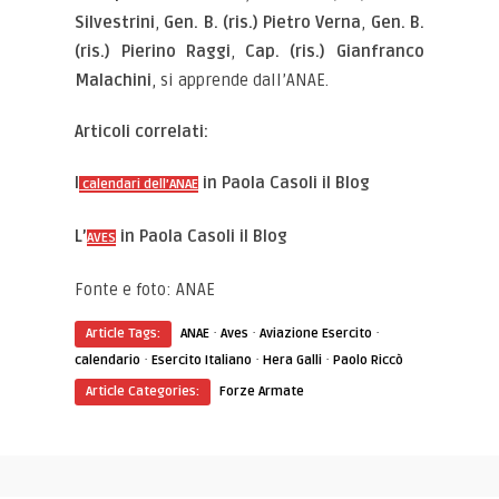
Silvestrini
,
Gen. B. (ris.) Pietro Verna
,
Gen. B.
(ris.) Pierino Raggi
,
Cap. (ris.) Gianfranco
Malachini
, si apprende dall’ANAE.
Articoli correlati:
I
in Paola Casoli il Blog
calendari dell’ANAE
L’
in Paola Casoli il Blog
AVES
Fonte e foto: ANAE
·
·
·
Article Tags:
ANAE
Aves
Aviazione Esercito
·
·
·
calendario
Esercito Italiano
Hera Galli
Paolo Riccò
Article Categories:
Forze Armate