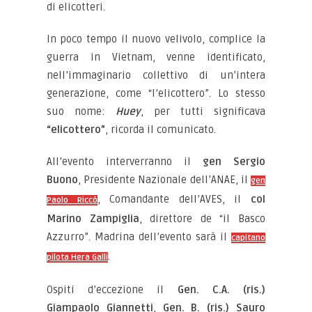
di elicotteri.
In poco tempo il nuovo velivolo, complice la
guerra in Vietnam, venne identificato,
nell’immaginario collettivo di un’intera
generazione, come “l’elicottero”. Lo stesso
suo nome:
Huey
, per tutti significava
“elicottero”
, ricorda il comunicato.
All’evento interverranno il
gen Sergio
Buono
, Presidente Nazionale dell’ANAE, il
gen
, Comandante dell’AVES, il
col
Paolo Riccò
Marino Zampiglia
, direttore de “il Basco
Azzurro”. Madrina dell’evento sarà il
capitano
.
pilota Hera Galli
Ospiti d’eccezione il
Gen. C.A. (ris.)
Giampaolo Giannetti
,
Gen. B. (ris.) Sauro