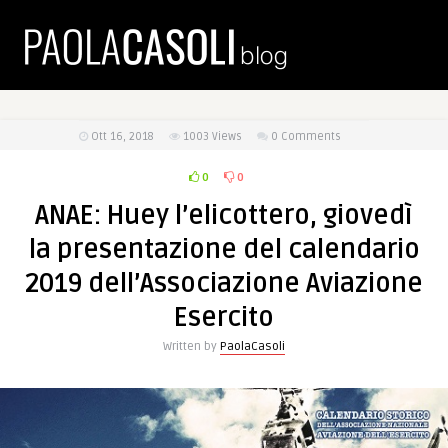
Ott 16, 2018
1003
Views
0 Comments
0
0
ANAE: Huey l’elicottero, giovedì
la presentazione del calendario
2019 dell’Associazione Aviazione
Esercito
Written by
PaolaCasoli