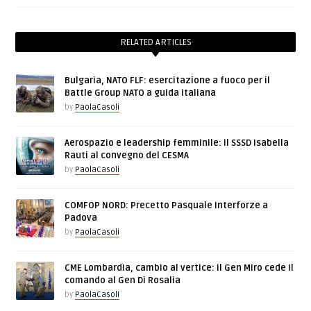
RELATED ARTICLES
Bulgaria, NATO FLF: esercitazione a fuoco per il
Battle Group NATO a guida italiana
by
PaolaCasoli
Aerospazio e leadership femminile: il SSSD Isabella
Rauti al convegno del CESMA
by
PaolaCasoli
COMFOP NORD: Precetto Pasquale Interforze a
Padova
by
PaolaCasoli
CME Lombardia, cambio al vertice: il Gen Miro cede il
comando al Gen Di Rosalia
by
PaolaCasoli