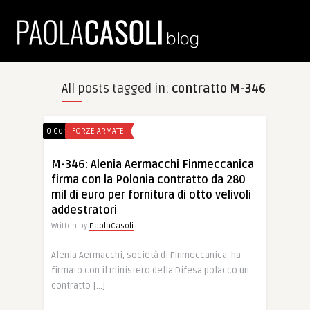
All posts tagged in:
contratto M-346
0 Comments
FORZE ARMATE
M-346: Alenia Aermacchi Finmeccanica
firma con la Polonia contratto da 280
mil di euro per fornitura di otto velivoli
addestratori
Written by
PaolaCasoli
Alenia Aermacchi, società di Finmeccanica, ha
firmato con il ministero della Difesa polacco un
contratto […]