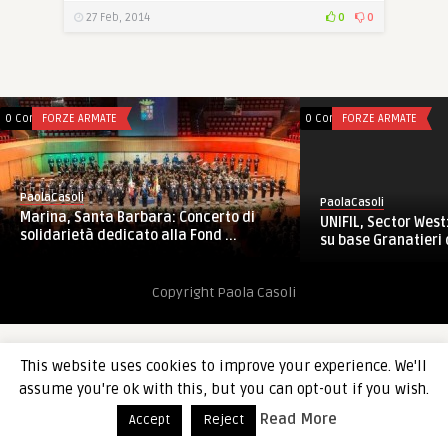
27 Feb, 2014
0
0
0 Comments
FORZE ARMATE
0 Comments
FORZE ARMATE
PaolaCasoli
PaolaCasoli
Marina, Santa Barbara: Concerto di
UNIFIL, Sector West:
solidarietà dedicato alla Fond ...
su base Granatieri di
Copyright Paola Casoli
This website uses cookies to improve your experience. We'll
assume you're ok with this, but you can opt-out if you wish.
Read More
Accept
Reject