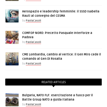
Aerospazio e leadership femminile: il SSSD Isabella
Rauti al convegno del CESMA
by
PaolaCasoli
COMFOP NORD: Precetto Pasquale Interforze a
Padova
by
PaolaCasoli
CME Lombardia, cambio al vertice: il Gen Miro cede il
comando al Gen Di Rosalia
by
PaolaCasoli
RELATED ARTICLES
Bulgaria, NATO FLF: esercitazione a fuoco per il
Battle Group NATO a guida italiana
by
PaolaCasoli