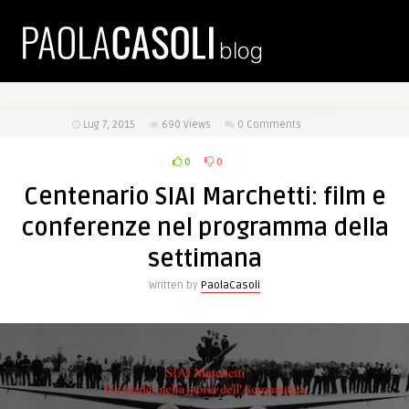
Lug 7, 2015
690
Views
0 Comments
0
0
Centenario SIAI Marchetti: film e
conferenze nel programma della
settimana
Written by
PaolaCasoli