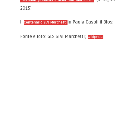
“Seconda primavera della SIAI Marchetti”
2015)
Il
in Paola Casoli il Blog
Centenario SIAI Marchetti
Fonte e foto: GLS SIAI Marchetti;
wikipedia