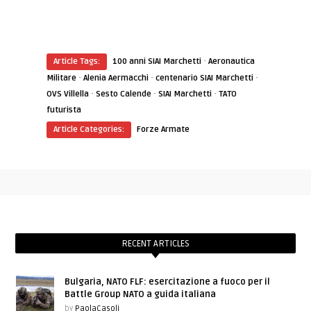
·
Article Tags:
100 anni SIAI Marchetti
Aeronautica
·
·
·
Militare
Alenia Aermacchi
centenario SIAI Marchetti
·
·
·
OVS Villella
Sesto Calende
SIAI Marchetti
TATO
futurista
Article Categories:
Forze Armate
RECENT ARTICLES
Bulgaria, NATO FLF: esercitazione a fuoco per il
Battle Group NATO a guida italiana
by
PaolaCasoli