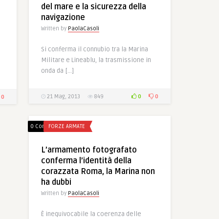
del mare e la sicurezza della
navigazione
Written by
PaolaCasoli
Si conferma il connubio tra la Marina
Militare e Lineablu, la trasmissione in
onda da […]
0
0
0
21 Mag, 2013
849
0 Comments
FORZE ARMATE
L’armamento fotografato
conferma l’identità della
corazzata Roma, la Marina non
ha dubbi
Written by
PaolaCasoli
È inequivocabile la coerenza delle