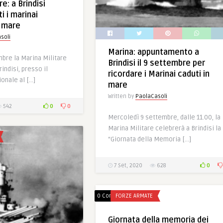
e: a Brindisi
 i marinai
n mare
soli
Marina: appuntamento a
bre la Marina Militare
Brindisi il 9 settembre per
indisi, presso il
ricordare i Marinai caduti in
nale al […]
mare
Written by
PaolaCasoli
0
0
542
Mercoledì 9 settembre, dalle 11.00, la
Marina Militare celebrerà a Brindisi la
“Giornata della Memoria […]
0
7 Set, 2020
628
0 Comments
FORZE ARMATE
Giornata della memoria dei