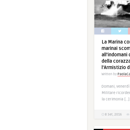
La Marina co
marinai scom
all’indomani
della coraz
l’Armistizio 
Written by
PaolaCa
Domani, venerdì
Militare ricorde
la cerimonia […]
8 Set, 2016