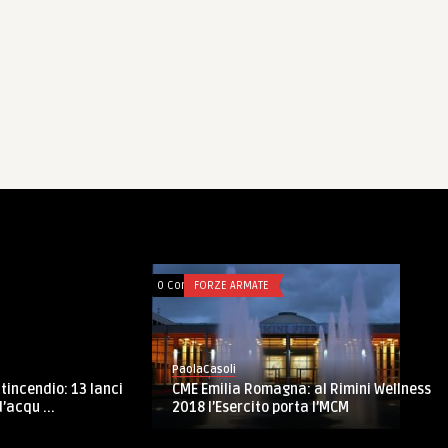
mments
AFGHANISTAN
0 Comments
FORZE ARMATE
PaolaCasoli
Esercito Italiano, il 154°
olaCasoli
nella caserma Cialdini il g
ghanistan, RC-W ISAF: la brigata
ribaldi riunisce i governator ...