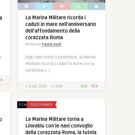
La Marina Militare ricorda i
a
caduti in mare nell’anniversario
a
dell’affondamento della
corazzata Roma
Written by
PaolaCasoli
Oggi, mercoledì 9 settembre, la Marina
e
Militare ricorda i caduti in mare con la
cerimonia […]
0
0
0
9 Set, 2015
1026
0 Comments
FORZE ARMATE
La Marina Militare torna a
o
Lineablu con le navi convoglio
della corazzata Roma, la tutela