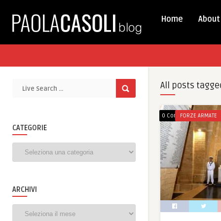
Home
About
All posts tagge
0 Comments
FORZE ARMATE
CATEGORIE
Categorie
ARCHIVI
Archivi