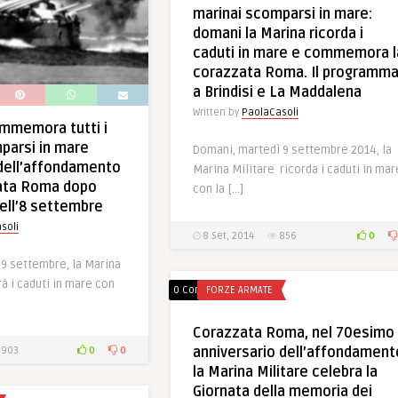
marinai scomparsi in mare:
domani la Marina ricorda i
caduti in mare e commemora l
corazzata Roma. Il programm
a Brindisi e La Maddalena
Written by
PaolaCasoli
mmemora tutti i
parsi in mare
Domani, martedì 9 settembre 2014, la
 dell’affondamento
Marina Militare ricorda i caduti in mar
zata Roma dopo
con la […]
dell’8 settembre
soli
0
8 Set, 2014
856
 9 settembre, la Marina
rà i caduti in mare con
0 Comments
FORZE ARMATE
Corazzata Roma, nel 70esimo
0
0
anniversario dell’affondament
903
la Marina Militare celebra la
Giornata della memoria dei