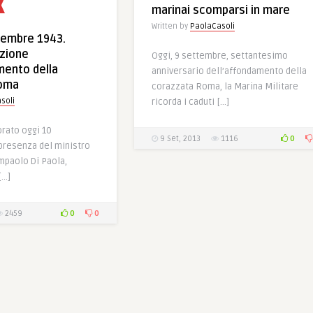
marinai scomparsi in mare
Written by
PaolaCasoli
tembre 1943.
zione
Oggi, 9 settembre, settantesimo
mento della
anniversario dell’affondamento della
Roma
corazzata Roma, la Marina Militare
soli
ricorda i caduti […]
ato oggi 10
0
9 Set, 2013
1116
 presenza del ministro
mpaolo Di Paola,
[…]
0
0
2459