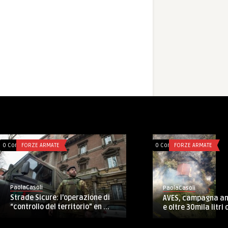
0 Comments
FORZE ARMATE
0 Co
PaolaCasoli
Pa
Al COMFOPSUD il workshop sulle
: per il
Af
esercitazioni Nasr e Toro della Gar ...
ez ...
Ga