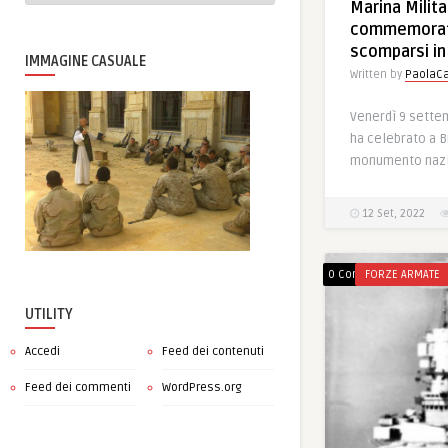
Marina Militar
commemorati
scomparsi i
IMMAGINE CASUALE
Written by
PaolaCa
Venerdì 9 settem
ha celebrato a Br
monumento nazio
12 Set, 2022
0 Comments
FORZE ARMATE
UTILITY
Accedi
Feed dei contenuti
Feed dei commenti
WordPress.org