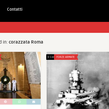
Contatti
d in:
corazzata Roma
0 Comments
FORZE ARMATE