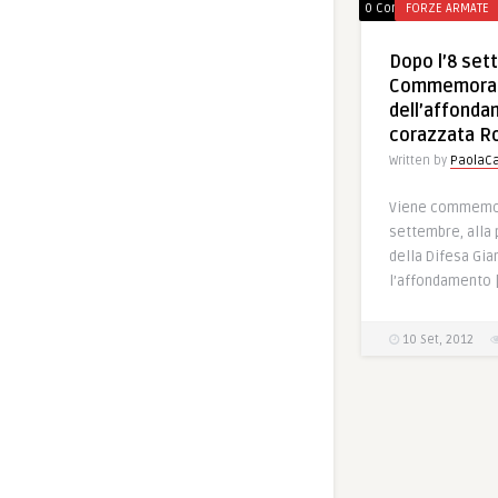
0 Comments
FORZE ARMATE
Dopo l’8 set
Commemora
dell’affonda
corazzata 
Written by
PaolaCa
Viene commemor
settembre, alla
della Difesa Gia
l’affondamento 
10 Set, 2012