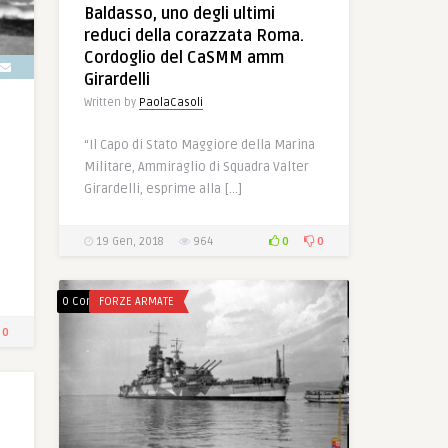
Baldasso, uno degli ultimi
reduci della corazzata Roma.
Cordoglio del CaSMM amm
Girardelli
Written by
PaolaCasoli
“Il Capo di Stato Maggiore della Marina
Militare, Ammiraglio di Squadra Valter
Girardelli, esprime alla […]
0
0
19 Gen, 2018
964
0 Comments
FORZE ARMATE
0