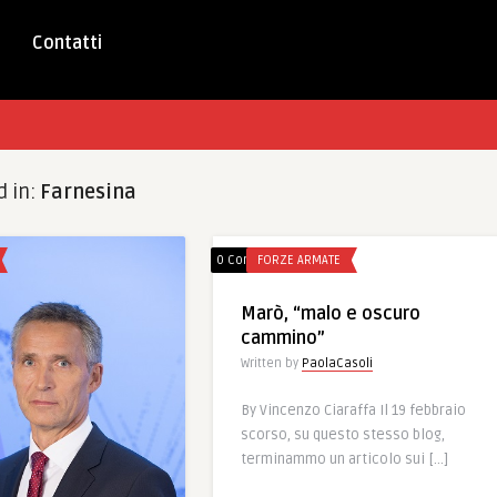
Contatti
d in:
Farnesina
0 Comments
FORZE ARMATE
Marò, “malo e oscuro
cammino”
Written by
PaolaCasoli
By Vincenzo Ciaraffa Il 19 febbraio
scorso, su questo stesso blog,
terminammo un articolo sui […]