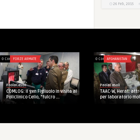
26 Feb, 2015
0 Comments
FORZE ARMATE
0 Comments
AFGHANISTAN
PaolaCasoli
PaolaCasoli
COMLOG: il gen Figliuolo in visita al
TAAC-W, Herat: att
Policlinico Celio, “fulcro ...
per laboratorio mole