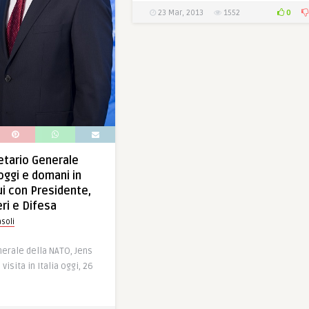
0
23 Mar, 2013
1552
retario Generale
oggi e domani in
qui con Presidente,
ri e Difesa
soli
nerale della NATO, Jens
visita in Italia oggi, 26