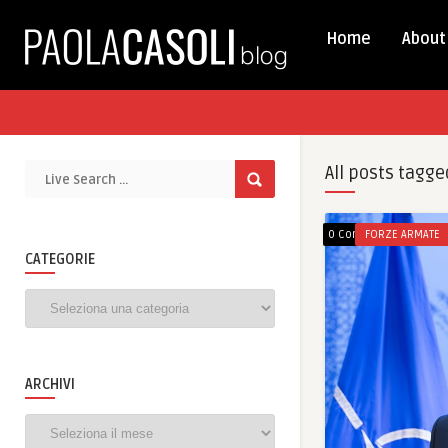
Home
About
All posts tagge
0 Comments
FORZE ARMATE
CATEGORIE
Categorie
ARCHIVI
Archivi