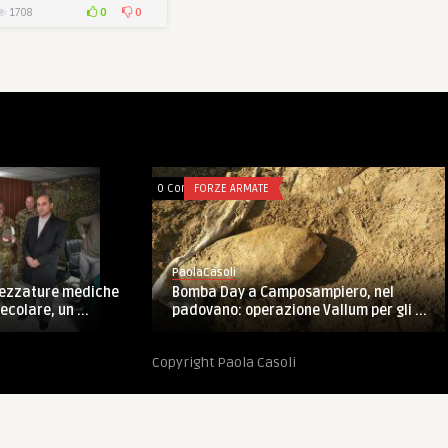
0
0
1708
0 Comments
FORZE ARMATE
PaolaCasoli
Bomba Day a Camposampiero, nel
rezzature mediche
padovano: operazione Vallum per gli ...
colare, un ...
Copyright Paola Casoli