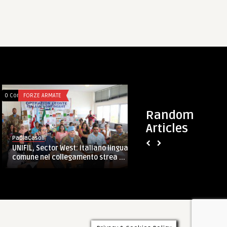
0 Comments
FORZE ARMATE
0 Comments
FORZE ARMATE
Random
Articles
PaolaCasoli
PaolaCasoli
CME Puglia: avvic
UNIFIL, Sector West: italiano lingua
Poliambulatorio dell
comune nel collegamento strea ...