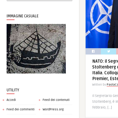
IMMAGINE CASUALE
NATO: il Seg
Stoltenberg 
Italia. Collo
Premier, Este
Written by
PaolaCa
UTILITY
Il Segretario Ge
Accedi
Feed dei contenuti
Stoltenberg, è in 
febbraio, […]
Feed dei commenti
WordPress.org