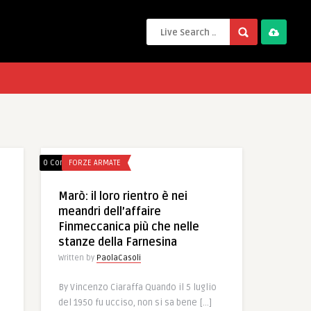
0 Comments
FORZE ARMATE
Marò: il loro rientro è nei
meandri dell’affaire
Finmeccanica più che nelle
stanze della Farnesina
Written by
PaolaCasoli
By Vincenzo Ciaraffa Quando il 5 luglio
del 1950 fu ucciso, non si sa bene […]