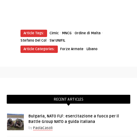
·
·
·
Article Tags:
Cimic
MNCG
Ordine di Malta
·
Stefano Del Col
SW UNIFIL
·
Article Categories:
Forze Armate
Libano
RECENT ARTICLES
Bulgaria, NATO FLF: esercitazione a fuoco per il
Battle Group NATO a guida italiana
by
PaolaCasoli