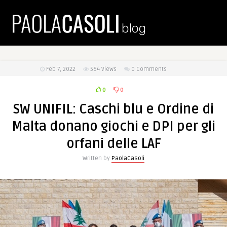
Feb 7, 2022
564
Views
0 Comments
0
0
SW UNIFIL: Caschi blu e Ordine di
Malta donano giochi e DPI per gli
orfani delle LAF
Written by
PaolaCasoli