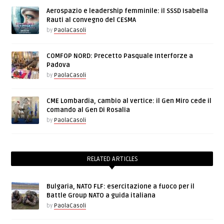
Aerospazio e leadership femminile: il SSSD Isabella
Rauti al convegno del CESMA
by
PaolaCasoli
COMFOP NORD: Precetto Pasquale Interforze a
Padova
by
PaolaCasoli
CME Lombardia, cambio al vertice: il Gen Miro cede il
comando al Gen Di Rosalia
by
PaolaCasoli
RELATED ARTICLES
Bulgaria, NATO FLF: esercitazione a fuoco per il
Battle Group NATO a guida italiana
by
PaolaCasoli