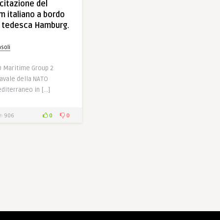
itazione del
m italiano a bordo
a tedesca Hamburg.
soli
O Maritime Group 2
avale della NATO
diterraneo in […]
0
0
906