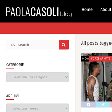
Home
About
All posts tagge
0 Comments
FORZE ARMATE
CATEGORIE
Categorie
ARCHIVI
Archivi