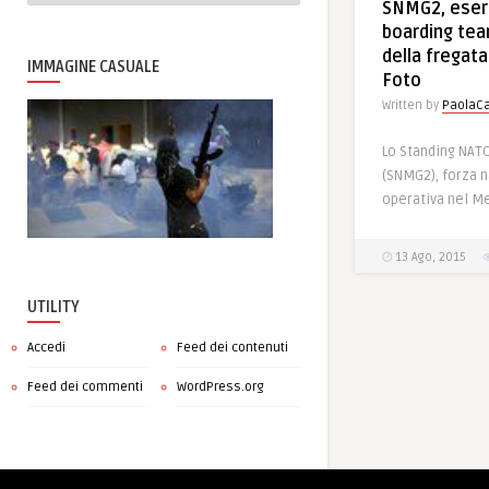
SNMG2, eserc
boarding tea
della fregat
IMMAGINE CASUALE
Foto
Written by
PaolaCa
Lo Standing NAT
(SNMG2), forza n
operativa nel Me
13 Ago, 2015
UTILITY
Accedi
Feed dei contenuti
Feed dei commenti
WordPress.org