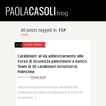
All posts tagged in:
FSP
0 Comments
FORZE ARMATE
Carabinieri: al via addestramento alle
Forze di sicurezza palestinesi a Gerico.
Team di 30 carabinieri istruttori in
Palestina
Written by
PaolaCasoli
La prima aliquota di istruttori dell’Arma dei
Carabinieri destinati ad addestrare le Forze di
Sicurezza […]