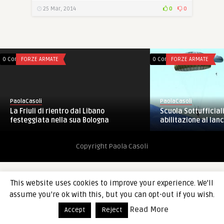
25 Mar, 2014
0
0
0 Comments
FORZE ARMATE
0 Comments
FORZE ARMATE
PaolaCasoli
PaolaCasoli
Scuola Sottufficiali
La Friuli di rientro dal Libano
abilitazione al lanci
festeggiata nella sua Bologna
Copyright Paola Casoli
This website uses cookies to improve your experience. We'll
assume you're ok with this, but you can opt-out if you wish.
Read More
Accept
Reject