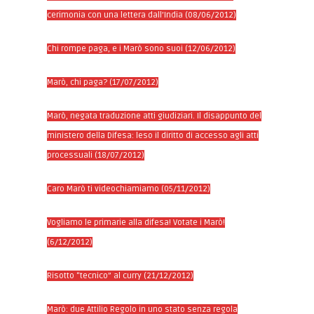
cerimonia con una lettera dall’India (08/06/2012)
Chi rompe paga, e i Marò sono suoi (12/06/2012)
Marò, chi paga? (17/07/2012)
Marò, negata traduzione atti giudiziari. Il disappunto del
ministero della Difesa: leso il diritto di accesso agli atti
processuali (18/07/2012)
Caro Marò ti videochiamiamo (05/11/2012)
Vogliamo le primarie alla difesa! Votate i Marò!
(6/12/2012)
Risotto “tecnico” al curry (21/12/2012)
Marò: due Attilio Regolo in uno stato senza regola