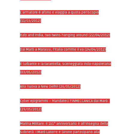
L’armatore è afono e viaggia a quota periscopio
(11/03/2012)
Italy and India, two twins hanging around (22/04/2012)
Dai Marò a Marassi, l’Italia comme il va (24/04/2012)
Il turbante e la tarantella, sceneggiata indo-napoletana
(03/05/2012)
Aria nuova a New Delhi! (26/05/2012)
Cyber epigrammi – Mandateci FINMECCANICA dai Marò…
(29/05/2012)
Marina Militare: il 151° anniversario è all’insegna della
sobrietà. I Marò Latorre e Girone partecipano alla