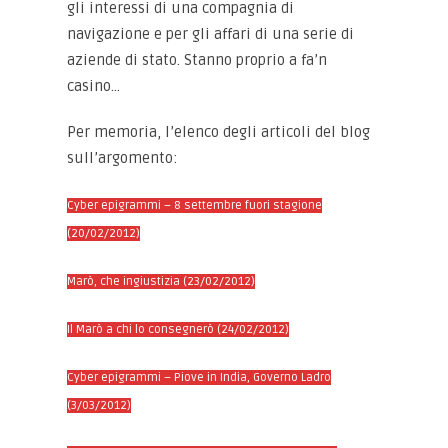
gli interessi di una compagnia di
navigazione e per gli affari di una serie di
aziende di stato. Stanno proprio a fa’n
casino…
Per memoria, l’elenco degli articoli del blog
sull’argomento:
Cyber epigrammi – 8 settembre fuori stagione
(20/02/2012)
Marò, che ingiustizia (23/02/2012)
Il Marò a chi lo consegnerò (24/02/2012)
Cyber epigrammi – Piove in India, Governo Ladro
(3/03/2012)