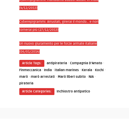
(4/12/2013)
Cyberepigrammi. Arruolati, girerai il mondo… e non
tornerai più (27/12/2013)
Un nuovo giuramento per le forze armate italiane
(06/01/2014)
·
·
Article Tags:
antipirateria
Compagnia D'Amato
·
·
·
·
·
Finmeccanica
India
italian marines
Kerala
Kochi
·
·
·
·
marò
marò arrestati
Marò liberi subito
NIA
pirateria
Article Categories:
Inchiostro antipatico