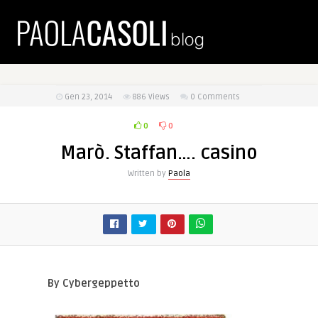
Gen 23, 2014
886
Views
0 Comments
0
0
Marò. Staffan…. casino
Written by
Paola
By Cybergeppetto