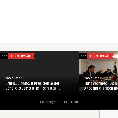
0 Comments
FORZE ARMATE
0 Comments
FORZE ARMATE
PaolaCasoli
PaolaCasoli
UNIFIL, Libano, il Presidente del
Eunavformed, Op Ir
Consiglio Letta ai militari ital ...
Agostini a Tripoli in
Copyright Paola Casoli