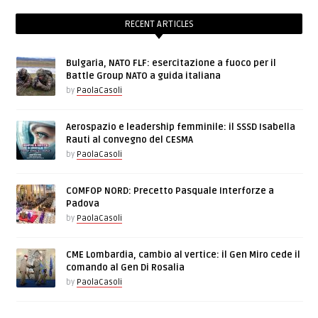
RECENT ARTICLES
Bulgaria, NATO FLF: esercitazione a fuoco per il
Battle Group NATO a guida italiana
by
PaolaCasoli
Aerospazio e leadership femminile: il SSSD Isabella
Rauti al convegno del CESMA
by
PaolaCasoli
COMFOP NORD: Precetto Pasquale Interforze a
Padova
by
PaolaCasoli
CME Lombardia, cambio al vertice: il Gen Miro cede il
comando al Gen Di Rosalia
by
PaolaCasoli