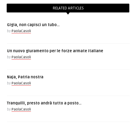
RELATED ARTICLES
Gigia, non capisci un tubo…
by
PaolaCasoli
Un nuovo giuramento per le forze armate italiane
by
PaolaCasoli
Naja, Patria nostra
by
PaolaCasoli
Tranquilli, presto andrà tutto a posto…
by
PaolaCasoli