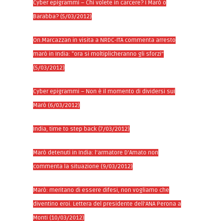
Cyber epigrammi – Chi volete in carcere? I Marò o
Barabba? (5/03/2012)
On.Marcazzan in visita a NRDC-ITA commenta arresto
marò in India: “ora si moltiplicheranno gli sforzi”
(5/03/2012)
Cyber epigrammi – Non è il momento di dividersi sui
Marò (6/03/2012)
India, time to step back (7/03/2012)
Marò detenuti in India: l’armatore D’Amato non
commenta la situazione (9/03/2012)
Marò: meritano di essere difesi, non vogliamo che
diventino eroi. Lettera del presidente dell’ANA Perona a
Monti (10/03/2012)