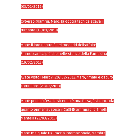
(03/01/2012)
Cyberepigrammi. Marò, la goccia tecnica scava il
turbante (18/01/2013)
Marò: il loro rientro è nei meandri dell’affaire
Finmeccanica più che nelle stanze della Farnesina
(19/02/2013)
Avete visto i Marò? (20/ 02/2013)Marò, “malo e oscuro
cammino” (23/03/2013)
Marò: per la Difesa la vicenda è una farsa, “si concluda
quanto prima” auspica il CaSMD ammiraglio Binelli
Mantelli (23/03/2013)
Marò: ma quale figuraccia internazionale, sembra