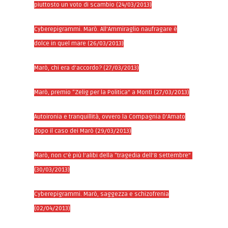
piuttosto un voto di scambio (24/03/2013)
Cyberepigrammi. Marò. All’Ammiraglio naufragare è
dolce in quel mare (26/03/2013)
Marò, chi era d’accordo? (27/03/2013)
Marò, premio “Zelig per la Politica” a Monti (27/03/2013)
Autoironia e tranquillità, ovvero la Compagnia D’Amato
dopo il caso dei Marò (29/03/2013)
Marò, non c’è più l’alibi della “tragedia dell’8 settembre”
(30/03/2013)
Cyberepigrammi. Marò, saggezza e schizofrenia
(02/04/2013)