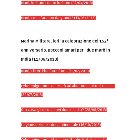
Marò, lo Stato contro lo Stato (04/04/2013)
Marò, cosa faranno da grandi? (13/05/2013)
Marina Militare, ieri la celebrazione del 152°
anniversario. Bocconi amari per i due marò in
India (11/06/2013)
Marò, chi ve l’ha fatto fare… (15/07/2013)
Cyberepigrammi. Dai Marò ad Abu Omar, oltre il ridicolo
(20/07/2013)
Ora cosa gli dico a quei due in India? (28/08/2013)
La giurisdizione intercontinentale (16/10/2013)
Cyberepigrammi. Mandiamo Babbo Natale in India