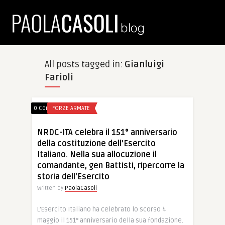
All posts tagged in:
Gianluigi
Farioli
0 Comments
FORZE ARMATE
NRDC-ITA celebra il 151° anniversario
della costituzione dell’Esercito
Italiano. Nella sua allocuzione il
comandante, gen Battisti, ripercorre la
storia dell’Esercito
Written by
PaolaCasoli
L’Esercito Italiano ha celebrato lo scorso 4
maggio il 151° anniversario della sua fondazione.