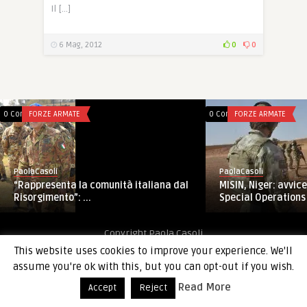
Il […]
6 Mag, 2012
0
0
0 Comments
FORZE ARMATE
0 Comments
FORZE ARMATE
PaolaCasoli
PaolaCasoli
“Rappresenta la comunità italiana dal
MISIN, Niger: avvi
Risorgimento”: ...
Special Operations 
Copyright Paola Casoli
This website uses cookies to improve your experience. We'll
assume you're ok with this, but you can opt-out if you wish.
Read More
Accept
Reject