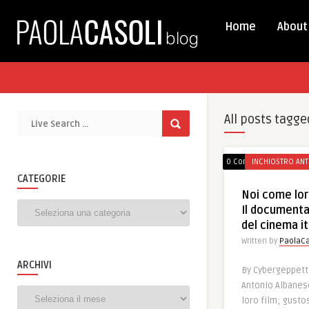
Home
About
All posts tagge
0 Comments
INCHIOSTRO ANT
CATEGORIE
Noi come lor
Categorie
Il documenta
del cinema it
Written by
PaolaCa
ARCHIVI
By Cybergeppett
Antonio Albanes
Archivi
loro film; gustos