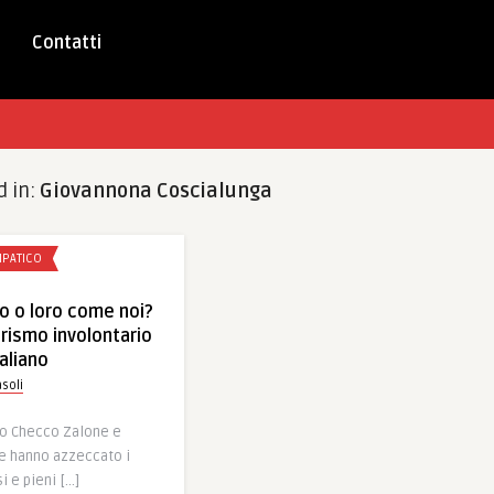
Contatti
d in:
Giovannona Coscialunga
IPATICO
o o loro come noi?
rismo involontario
aliano
soli
o Checco Zalone e
e hanno azzeccato i
i e pieni […]