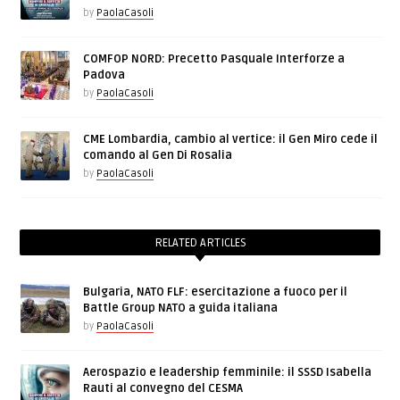
by
PaolaCasoli
COMFOP NORD: Precetto Pasquale Interforze a
Padova
by
PaolaCasoli
CME Lombardia, cambio al vertice: il Gen Miro cede il
comando al Gen Di Rosalia
by
PaolaCasoli
RELATED ARTICLES
Bulgaria, NATO FLF: esercitazione a fuoco per il
Battle Group NATO a guida italiana
by
PaolaCasoli
Aerospazio e leadership femminile: il SSSD Isabella
Rauti al convegno del CESMA