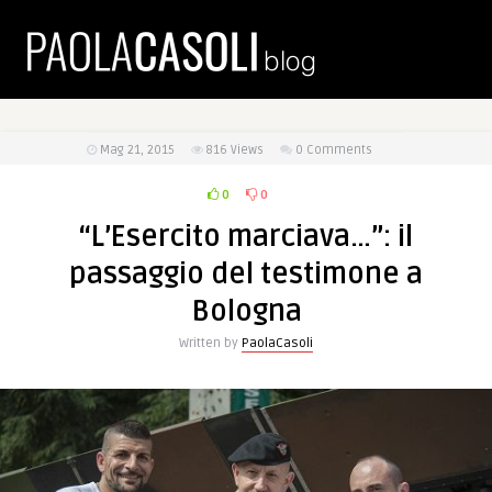
Mag 21, 2015
816
Views
0 Comments
0
0
“L’Esercito marciava…”: il
passaggio del testimone a
Bologna
Written by
PaolaCasoli