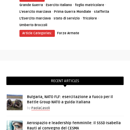
·
·
·
Grande Guerra
Esercito Italiano
foglio matricolare
·
·
L'esercito marciava
Prima Guerra Mondiale
staffetta
·
·
·
L'Esercito marciava
stato di servizio
Tricolore
Umberto Broccoli
Article Categories:
Forze Armate
RECENT ARTICLES
Bulgaria, NATO FLF: esercitazione a fuoco per il
Battle Group NATO a guida italiana
by
PaolaCasoli
Aerospazio e leadership femminile: il SSSD Isabella
Rauti al convegno del CESMA