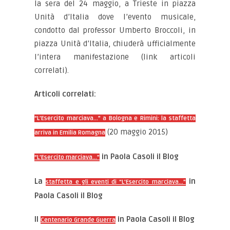
la sera del 24 maggio, a Trieste in piazza
Unità d’Italia dove l’evento musicale,
condotto dal professor Umberto Broccoli, in
piazza Unità d’Italia, chiuderà ufficialmente
l’intera manifestazione (link articoli
correlati).
Articoli correlati:
“L’Esercito marciava…” a Bologna e Rimini: la staffetta
(20 maggio 2015)
arriva in Emilia Romagna
in Paola Casoli il Blog
“L’Esercito marciava…”
La
in
staffetta e gli eventi di “L’Esercito marciava…”
Paola Casoli il Blog
Il
in Paola Casoli il Blog
Centenario Grande Guerra