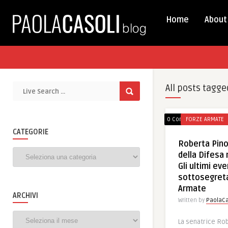
Home
About
All posts tagge
0 Comments
FORZE ARMATE
CATEGORIE
Roberta Pino
Categorie
della Difesa
Gli ultimi eve
sottosegreta
Armate
ARCHIVI
Written by
PaolaCa
Archivi
La senatrice Rob