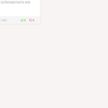
 sottosegretario alla
0
0
913