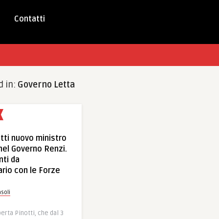
Contatti
d in:
Governo Letta
tti nuovo ministro
 nel Governo Renzi.
nti da
rio con le Forze
soli
erta Pinotti, che dal 3