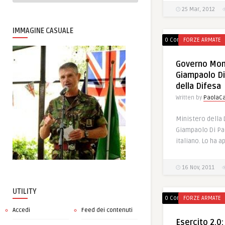
25 Mar, 2012
IMMAGINE CASUALE
0 Comments
FORZE ARMATE
Governo Mont
Giampaolo Di
della Difesa
Written by
PaolaCa
Ministero della 
Giampaolo Di Pa
italiano. Lo ha 
16 Nov, 2011
UTILITY
0 Comments
FORZE ARMATE
Accedi
Feed dei contenuti
Esercito 2.0: