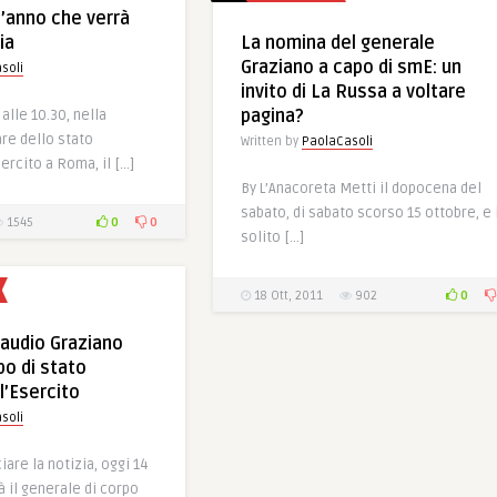
l’anno che verrà
ia
La nomina del generale
Graziano a capo di smE: un
soli
invito di La Russa a voltare
pagina?
alle 10.30, nella
are dello stato
Written by
PaolaCasoli
ercito a Roma, il […]
By L’Anacoreta Metti il dopocena del
sabato, di sabato scorso 15 ottobre, e 
0
0
1545
solito […]
0
18 Ott, 2011
902
laudio Graziano
o di stato
l’Esercito
soli
iare la notizia, oggi 14
à il generale di corpo