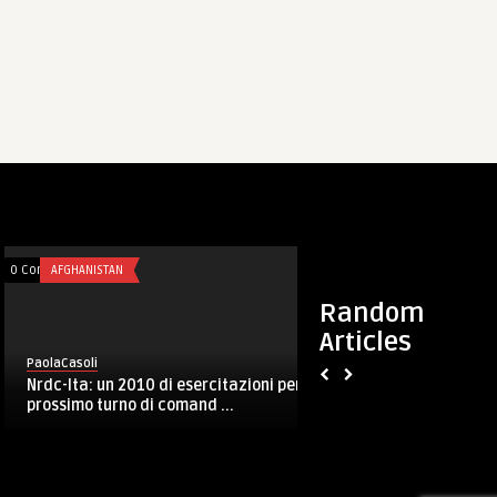
0 Comments
AFGHANISTAN
0 Comments
TALES
Random
Articles
PaolaCasoli
PaolaCasoli
Nrdc-Ita: un 2010 di esercitazioni per il
Sexy Easter from 
prossimo turno di comand ...