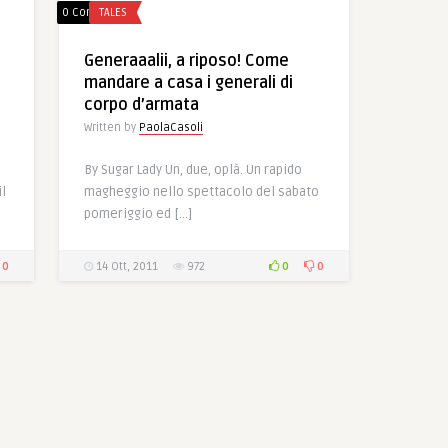
0 Comments
TALES
Generaaalii, a riposo! Come
mandare a casa i generali di
corpo d’armata
Written by
PaolaCasoli
By Sugar Lady Un, due, oplà. Un rapido
il
magheggio nello spettacolo del sabato
pomeriggio ed […]
0
0
0
14 Ott, 2011
972