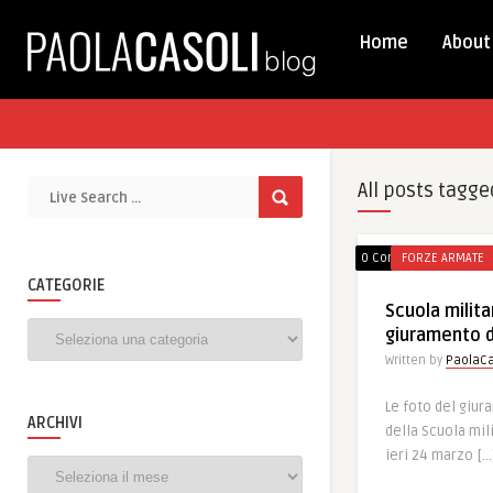
Home
About
All posts tagge
0 Comments
FORZE ARMATE
CATEGORIE
Scuola militar
Categorie
giuramento de
Written by
PaolaCa
Le foto del giur
ARCHIVI
della Scuola mil
ieri 24 marzo […
Archivi