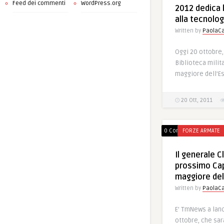
Feed dei commenti
WordPress.org
2012 dedica 
alla tecnolog
Written by
PaolaCa
Oggi 20 ottobre, 
Biblioteca milit
maggiore dell’Es
20 Ott, 2011
0 Comments
FORZE ARMATE
Il generale C
prossimo Cap
maggiore del
Written by
PaolaCa
E’ TmNews a lanc
ottobre, che sar