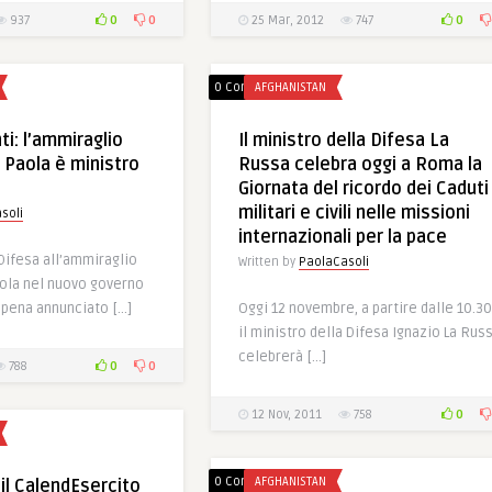
0
0
0
937
25 Mar, 2012
747
0 Comments
AFGHANISTAN
i: l’ammiraglio
Il ministro della Difesa La
 Paola è ministro
Russa celebra oggi a Roma la
Giornata del ricordo dei Caduti
militari e civili nelle missioni
soli
internazionali per la pace
Difesa all’ammiraglio
Written by
PaolaCasoli
ola nel nuovo governo
appena annunciato […]
Oggi 12 novembre, a partire dalle 10.30
il ministro della Difesa Ignazio La Rus
celebrerà […]
0
0
788
0
12 Nov, 2011
758
0 Comments
AFGHANISTAN
 il CalendEsercito