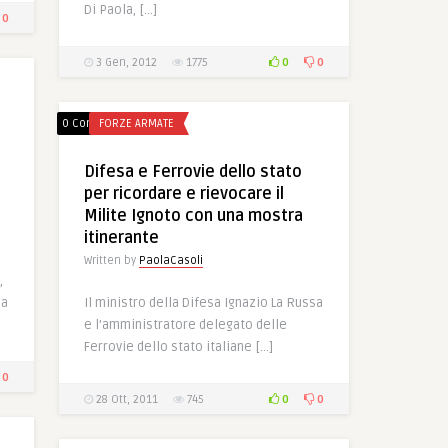
Di Paola, […]
0
0
0
3 Gen, 2012
1775
0 Comments
FORZE ARMATE
Difesa e Ferrovie dello stato
per ricordare e rievocare il
Milite Ignoto con una mostra
itinerante
Written by
PaolaCasoli
,
sa
Il ministro della Difesa Ignazio La Russa
e l’amministratore delegato delle
Ferrovie dello stato italiane […]
0
0
0
28 Ott, 2011
745