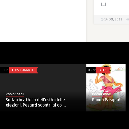
[…]
14 Ott, 2011
0 Comments
FORZE ARMATE
0 Comments
TALES
PaolaCasoli
PaolaCasoli
Buona Pasqua!
Sudan in attesa dell’esito delle
elezioni. Pesanti scontri al co ...