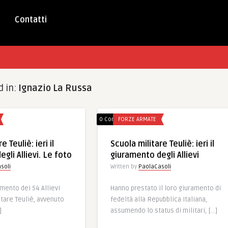
Contatti
d in:
Ignazio La Russa
0 Comments
FORZE ARMATE
e Teuliè: ieri il
Scuola militare Teuliè: ieri il
gli Allievi. Le foto
giuramento degli Allievi
soli
Written by
PaolaCasoli
amento dei 54 Allievi
Hanno prestato il loro giuramento di
itare Teuliè, avvenuto
fedeltà alla Repubblica Italiana,
]
assumendo lo status di militari, […]