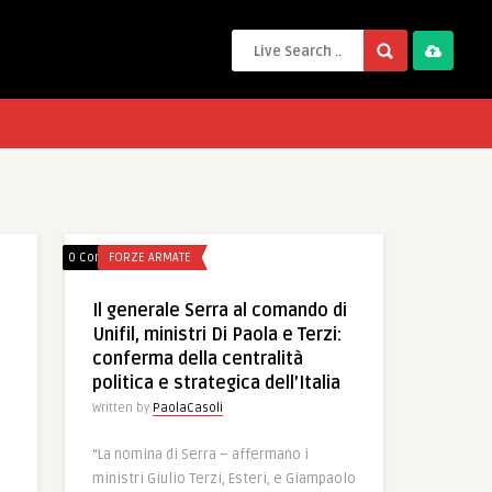
0 Comments
FORZE ARMATE
Il generale Serra al comando di
Unifil, ministri Di Paola e Terzi:
conferma della centralità
politica e strategica dell’Italia
Written by
PaolaCasoli
“La nomina di Serra – affermano i
ministri Giulio Terzi, Esteri, e Giampaolo