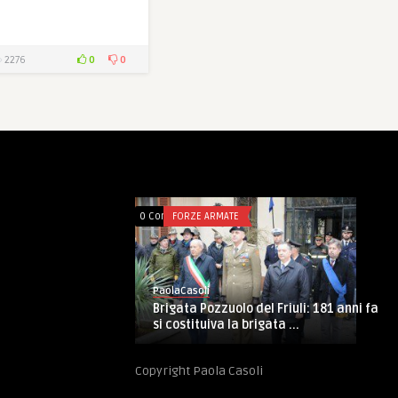
0
0
2276
0 Comments
FORZE ARMATE
PaolaCasoli
Brigata Pozzuolo del Friuli: 181 anni fa
si costituiva la brigata ...
Copyright Paola Casoli