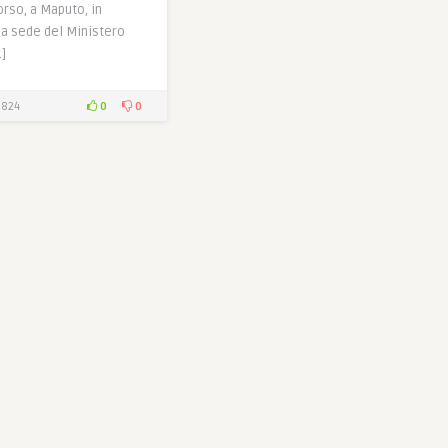
orso, a Maputo, in
a sede del Ministero
…]
0
0
824