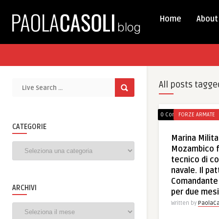
Home
About
All posts tagge
0 Comments
FORZE ARMATE
CATEGORIE
Marina Militar
Categorie
Mozambico f
tecnico di c
navale. Il pa
Comandante 
ARCHIVI
per due mesi
Written by
PaolaCa
Archivi