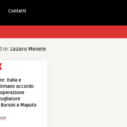
Contatti
d in:
Lazaro Menete
e: Italia e
irmano accordo
ooperazione
ttugliatore
Borsini a Maputo
soli