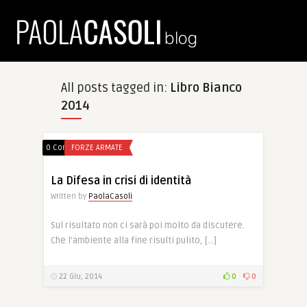
All posts tagged in:
Libro Bianco
2014
0 Comments
FORZE ARMATE
La Difesa in crisi di identità
Written by
PaolaCasoli
Sul risultato non ci sarà poi molto da discutere.
Che l’ambiente alla fine risulti pulito, […]
22 Giu, 2014
0
0