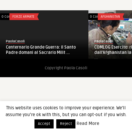
0 Comments
FORZE ARMATE
0 Comments
AFGHANISTAN
PaolaCasoli
PaolaCasoli
Centernario Grande Guerra: il Santo
COMLOG Esercito: r
Padre domani al Sacrario Milit ...
dall’Afghanistan l
...
Copyright Paola Casoli
This website uses cookies to improve your experience. We'll
assume you're ok with this, but you can opt-out if you wish.
Read More
Accept
Reject