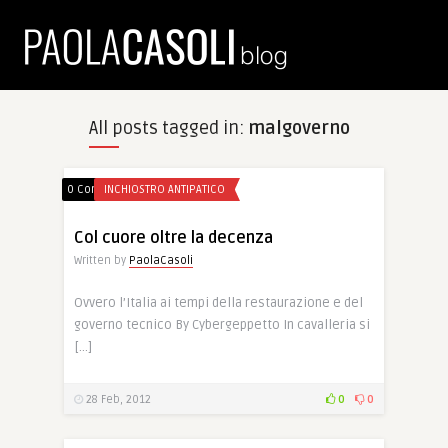
All posts tagged in:
malgoverno
0 Comments
INCHIOSTRO ANTIPATICO
Col cuore oltre la decenza
Written by
PaolaCasoli
Ovvero l’Italia ai tempi della restaurazione e del
governo tecnico By Cybergeppetto In cavalleria si
[…]
28 Feb, 2012
0
0