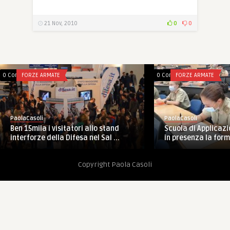
21 Nov, 2010
0
0
0 Comments
FORZE ARMATE
0 Comments
FORZE ARMATE
PaolaCasoli
PaolaCasoli
Ben 15mila i visitatori allo stand
Scuola di Applicazi
interforze della Difesa nel Sal ...
in presenza la form
Copyright Paola Casoli