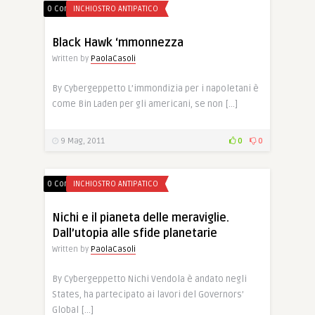
0 Comments
INCHIOSTRO ANTIPATICO
Black Hawk ‘mmonnezza
Written by
PaolaCasoli
By Cybergeppetto L’immondizia per i napoletani è
come Bin Laden per gli americani, se non […]
9 Mag, 2011
0
0
0 Comments
INCHIOSTRO ANTIPATICO
Nichi e il pianeta delle meraviglie.
Dall’utopia alle sfide planetarie
Written by
PaolaCasoli
By Cybergeppetto Nichi Vendola è andato negli
States, ha partecipato ai lavori del Governors’
Global […]