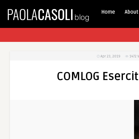
Home
About
Apr 23, 2019
1472
COMLOG Esercito: