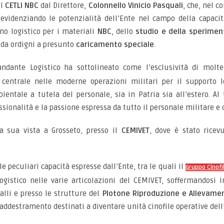
al
CETLI NBC
dal Direttore,
Colonnello Vinicio Pasquali
, che, nel c
 evidenziando le potenzialità dell’Ente nel campo della capacità
gno logistico per i materiali
NBC
, dello
studio e della sperime
e da ordigni a presunto
caricamento speciale
.
andante Logistico ha sottolineato come l’esclusività di molte 
centrale nelle moderne operazioni militari per il supporto log
ientale a tutela del personale, sia in Patria sia all’estero. Al 
ssionalità e la passione espressa da tutto il personale militare e c
la sua vista a Grosseto, presso il
CEMIVET
, dove è stato ricev
le peculiari capacità espresse dall’Ente, tra le quali il
Gruppo Cinofi
istico nelle varie articolazioni del CEMIVET, soffermandosi in
alli e presso le strutture del
Plotone Riproduzione e Allevamen
addestramento destinati a diventare unità cinofile operative dell’