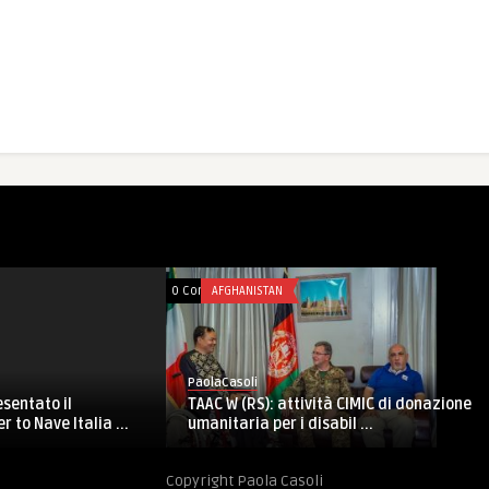
0 Comments
AFGHANISTAN
0 Comme
CY
PaolaCasoli
PaolaC
Quella della Nato in Afghanistan non si
Cyber
nteprima
può definire “ritirata� ...
Filoso
a ...
Copyright Paola Casoli