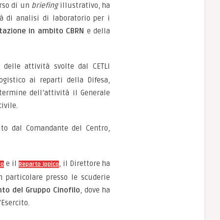
orso di un
briefing
illustrativo, ha
 di analisi di laboratorio per i
ntazione in ambito CBRN
e della
delle attività svolte dal CETLI
istico ai reparti della Difesa,
termine dell’attività il Generale
ivile.
uto dal Comandante del Centro,
e il
, il Direttore ha
lo
Reparto Ippico
 particolare presso le scuderie
to del Gruppo Cinofilo
, dove ha
Esercito.