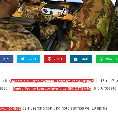
SHARE
TWEET
PIN IT
EMAIL
WHATSA
rcito,
, il 16 e 17 a
Generale di Corpo d’Armata Francesco Paolo Figliuolo
resso il
, e a Grosseto
Centro Tecnico Logistico Interforze NBC (CETLI NBC)
dell’Esercito con una nota stampa del 18 aprile.
stico (COMLOG)