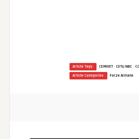
·
·
Article Tags:
CEMIVET
CETLI NBC
C
Article Categories:
Forze Armate