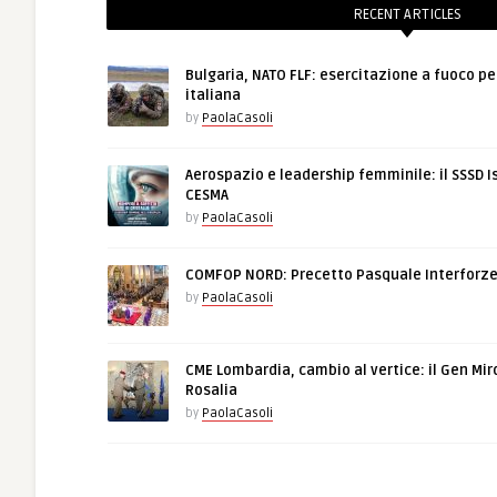
RECENT ARTICLES
Bulgaria, NATO FLF: esercitazione a fuoco pe
italiana
by
PaolaCasoli
Aerospazio e leadership femminile: il SSSD I
CESMA
by
PaolaCasoli
COMFOP NORD: Precetto Pasquale Interforz
by
PaolaCasoli
CME Lombardia, cambio al vertice: il Gen Mir
Rosalia
by
PaolaCasoli