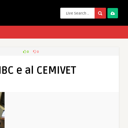
0
0
 NBC e al CEMIVET