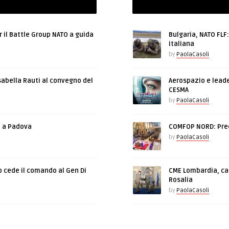
r il Battle Group NATO a guida
Bulgaria, NATO FLF
italiana
by
PaolaCasoli
sabella Rauti al convegno del
Aerospazio e leade
CESMA
by
PaolaCasoli
e a Padova
COMFOP NORD: Prec
by
PaolaCasoli
o cede il comando al Gen Di
CME Lombardia, cam
Rosalia
by
PaolaCasoli