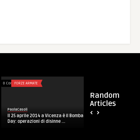
nts
BER EPIGRAMMI
0 Comments
SICUREZZA
Random
Articles
asoli
 epigrammi – Il naufragio della
fia
PaolaCasoli
euRathlon 2015: conclusa a
la Grand Challenge robotica. 