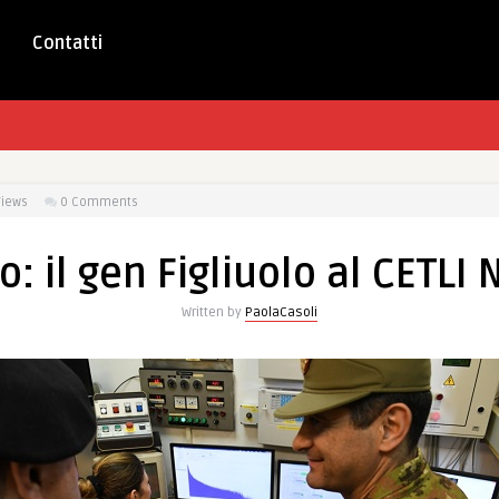
Contatti
Views
0 Comments
 il gen Figliuolo al CETLI
Written by
PaolaCasoli