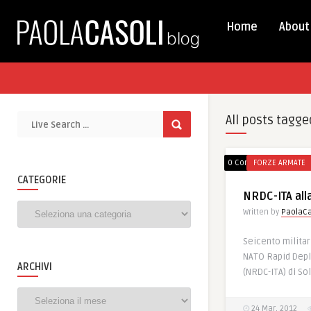
Home
About
All posts tagge
0 Comments
FORZE ARMATE
CATEGORIE
NRDC-ITA all
Categorie
Written by
PaolaCa
Seicento militari
NATO Rapid Depl
ARCHIVI
(NRDC-ITA) di So
Archivi
24 Mar, 2012