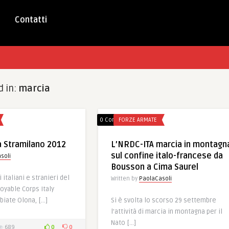
Contatti
d in:
marcia
0 Comments
FORZE ARMATE
a Stramilano 2012
L’NRDC-ITA marcia in montagn
sul confine italo-francese da
soli
Bousson a Cima Saurel
 italiani e stranieri del
Written by
PaolaCasoli
oyable Corps Italy
lbiate Olona, […]
Si è svolta lo scorso 29 settembre
l’attività di marcia in montagna per il
Nato […]
0
0
689