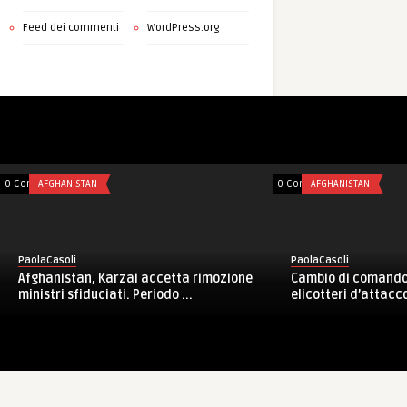
Feed dei commenti
WordPress.org
0 Comments
AFGHANISTAN
0 Comments
AFGHANISTAN
PaolaCasoli
PaolaCasoli
Afghanistan, Karzai accetta rimozione
Cambio di comando
ministri sfiduciati. Periodo ...
elicotteri d’attacco