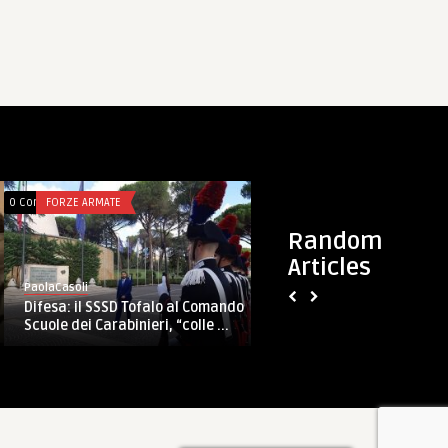
0 Comments
FORZE ARMATE
0 Comments
FORZE ARMATE
Random
Articles
PaolaCasoli
PaolaCasoli
Prima Giornata del
Difesa: il SSSD Tofalo al Comando
Perego: “finalmente 
Scuole dei Carabinieri, “colle ...