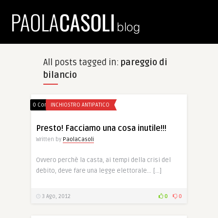
All posts tagged in:
pareggio di
bilancio
0 Comments
INCHIOSTRO ANTIPATICO
Presto! Facciamo una cosa inutile!!!
Written by
PaolaCasoli
Ovvero perchè la casta, ai tempi della crisi del
debito, deve fare una legge elettorale… […]
3 Ago, 2012
0
0