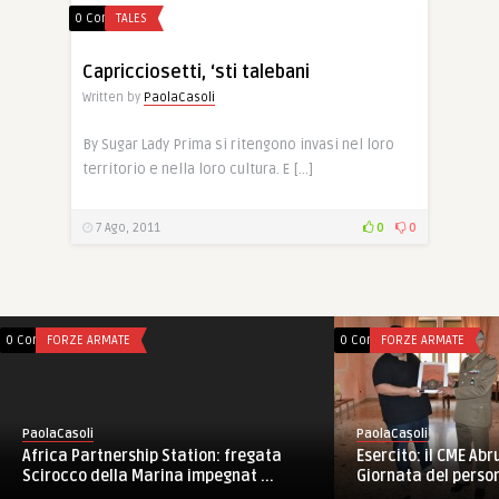
0 Comments
TALES
Capricciosetti, ‘sti talebani
Written by
PaolaCasoli
By Sugar Lady Prima si ritengono invasi nel loro
territorio e nella loro cultura. E […]
7 Ago, 2011
0
0
0 Comments
FORZE ARMATE
0 Comments
FORZE ARMATE
PaolaCasoli
PaolaCasoli
Esercito: il CME Ab
Africa Partnership Station: fregata
Giornata del persona
Scirocco della Marina impegnat ...