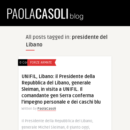
All posts tagged in:
presidente del
Libano
0 Comments
FORZE ARMATE
UNIFIL, Libano: il Presidente della
Repubblica del Libano, generale
Sleiman, in visita a UNIFIL. Il
comandante gen Serra conferma
l’impegno personale e dei caschi blu
Written by
PaolaCasoli
Il Presidente della Repubblica del Libano,
generale Michel Sleiman, é giunto oggi,