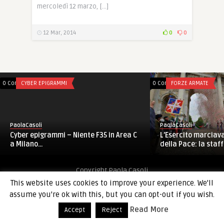
mercoledì 12 marzo, […]
12 Mar, 2014
0
0
0 Comments
CYBER EPIGRAMMI
0 Comments
FORZE ARMATE
PaolaCasoli
PaolaCasoli
Cyber epigrammi – Niente F35 in Area C
L’Esercito marciava
a Milano…
della Pace: la staffe
Copyright Paola Casoli
This website uses cookies to improve your experience. We'll
assume you're ok with this, but you can opt-out if you wish.
Read More
Accept
Reject