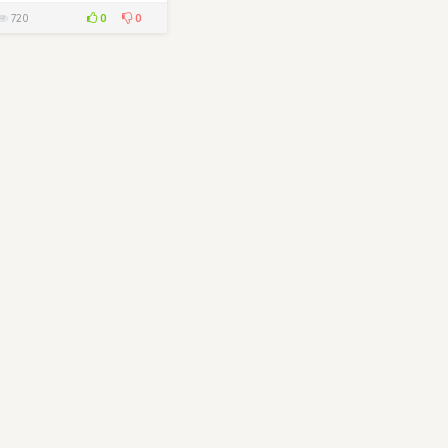
0
0
720