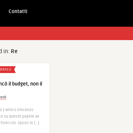
Contatti
d in:
Re
IPATICO
cò il budget, non il
soli
o L’amico Vincenzo
tto su queste pagine un
l’Esercito. Sposo in […]