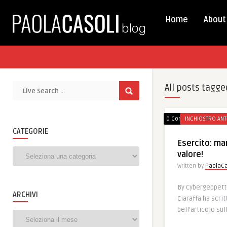
Home
About
All posts tagge
0 Comments
INCHIOSTRO ANT
CATEGORIE
Esercito: man
Categorie
valore!
Written by
PaolaCa
By Cybergeppett
ARCHIVI
Ciaraffa ha scri
bell’articolo sul
Archivi