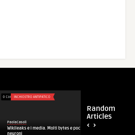
0 Comments
FORZE ARMATE
0 Comments
FORZE ARM
Random
Articles