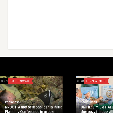
0 Comments
INCHIOSTRO ANTIPATICO
0 Comments
AFGHANISTAN
PaolaCasoli
PaolaCasoli
chi
Erano santi, eroi, navigatori. Ora sono
Il TAAC-W do
concorrenti
odontoiatrica