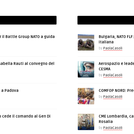
r il Battle Group NATO a guida
Bulgaria, NATO FLF
italiana
by
PaolaCasoli
sabella Rauti al convegno del
Aerospazio e leade
CESMA
by
PaolaCasoli
e a Padova
COMFOP NORD: Prec
by
PaolaCasoli
o cede il comando al Gen Di
CME Lombardia, cam
Rosalia
by
PaolaCasoli