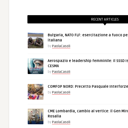
RECENT ARTICLES
Bulgaria, NATO FLF: esercitazione a fuoco pe
italiana
by
PaolaCasoli
Aerospazio e leadership femminile: il SSSD I
CESMA
by
PaolaCasoli
COMFOP NORD: Precetto Pasquale Interforz
by
PaolaCasoli
CME Lombardia, cambio al vertice: il Gen Mir
Rosalia
by
PaolaCasoli