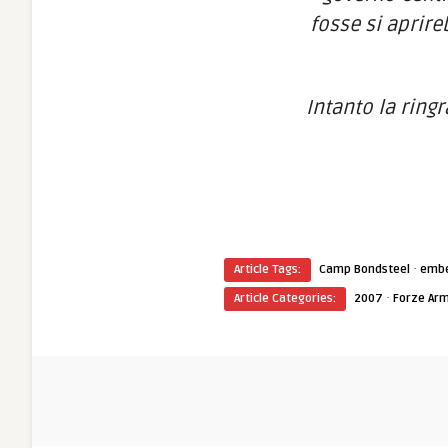
fosse si aprir
Intanto la ring
·
Article Tags:
Camp Bondsteel
emb
·
Article Categories:
2007
Forze Ar