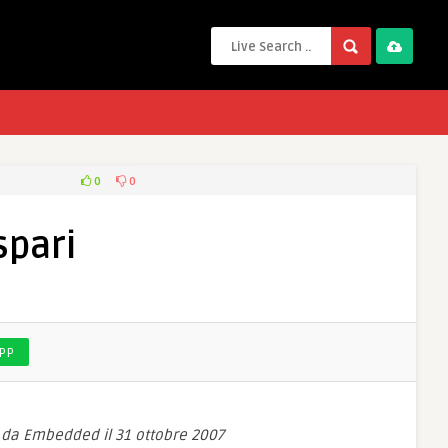
0
0
spari
PP
 da Embedded il 31 ottobre 2007