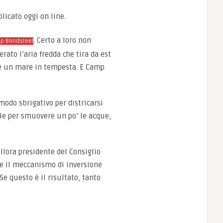
icato oggi on line.
. Certo a loro non
p Bondsteel
ato l’aria fredda che tira da est
be un mare in tempesta. E Camp
modo sbrigativo per districarsi
ale per smuovere un po’ le acque,
llora presidente del Consiglio
e il meccanismo di inversione
 Se questo è il risultato, tanto