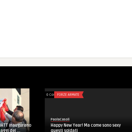
0 Comments
FORZE ARMATE
PaolaCasoli
na apparecchiatura
Farnborough International Airshow:
 all’ospedale di Herat
saranno presenti 14 Pmi lombard ...