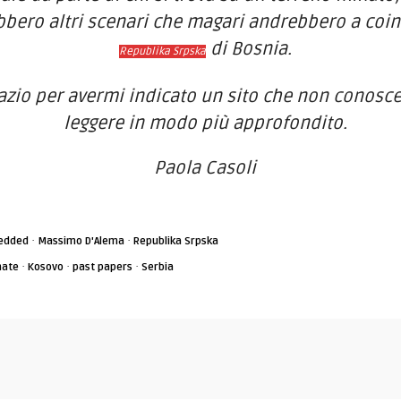
ebbero altri scenari che magari andrebbero a coin
di Bosnia.
Republika Srpska
razio per avermi indicato un sito che non conosc
leggere in modo più approfondito.
Paola Casoli
·
·
edded
Massimo D'Alema
Republika Srpska
·
·
·
mate
Kosovo
past papers
Serbia