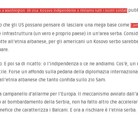
pubbl
ato a Washington: Gli Usa: Kosovo indipendente o ritiriamo tutti i nostri soldati
rio che gli US possano pensare di lasciare una mega base come
Cam
nfrastruttura (un vero e proprio paese) in un’area serba. Consider
atte all’etnia albanese, per gli americani un Kosovo serbo sareb
are.
 E poi sa di ricatto: o l’indipendenza o ce ne andiamo. Cos’è, un 
tile. Forse un affondo sulla pedana della diplomazia internazion
all’etnia albanese che tanto confida sullo zio Sam.
 campanello d’allarme per l’Europa. Il meccanismo avviato dall’a
 al bombardamento della Serbia, non ha fatto altro che accelerar
nefice che caratterizza i Balcani. E ora a rischiare è l’etnia serba.