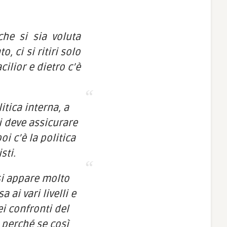
che si sia voluta
, ci si ritiri solo
ilior e dietro c’è
tica interna, a
i deve assicurare
i c’è la politica
sti.
si appare molto
 ai vari livelli e
ei confronti del
 perché se così