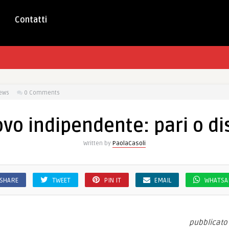
Contatti
ews
0 Comments
vo indipendente: pari o di
Written by
PaolaCasoli
SHARE
TWEET
PIN IT
EMAIL
WHATSA
pubblicato