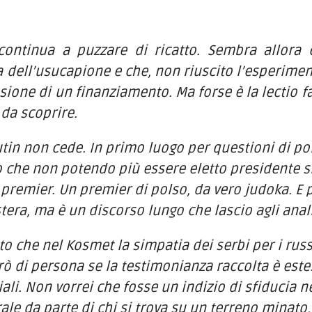
 continua a puzzare di ricatto. Sembra allora 
a dell’usucapione e che, non riuscito l’esperimento
sione di un finanziamento. Ma forse è la lectio fac
da scoprire.
tin non cede. In primo luogo per questioni di poli
to che non potendo più essere eletto presidente s
 premier. Un premier di polso, da vero judoka. E po
tera, ma è un discorso lungo che lascio agli anali
to che nel Kosmet la simpatia dei serbi per i rus
rò di persona se la testimonianza raccolta è estesa
ali. Non vorrei che fosse un indizio di sfiducia n
ale da parte di chi si trova su un terreno minato,