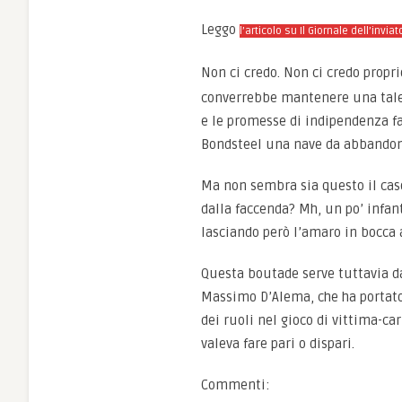
Leggo
l’articolo su Il Giornale dell’invi
Non ci credo. Non ci credo prop
converrebbe mantenere una tale i
e le promesse di indipendenza f
Bondsteel una nave da abbandon
Ma non sembra sia questo il caso.
dalla faccenda? Mh, un po’ infan
lasciando però l’amaro in bocca 
Questa boutade serve tuttavia da
Massimo D’Alema, che ha portato
dei ruoli nel gioco di vittima-car
valeva fare pari o dispari.
Commenti: