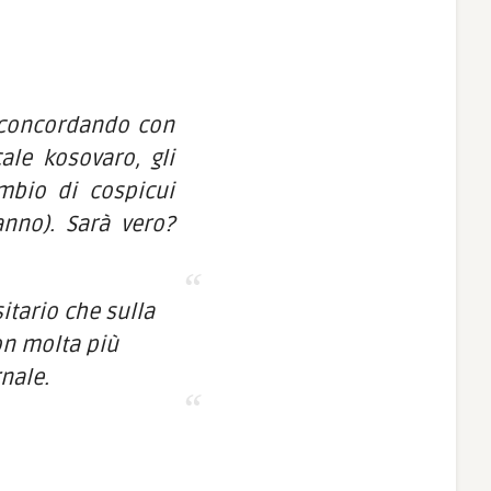
r concordando con
ale kosovaro, gli
mbio di cospicui
anno). Sarà vero?
tario che sulla
on molta più
nale.