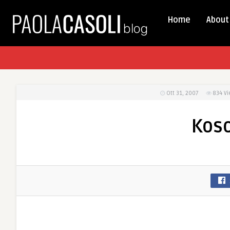
Home
About
Ott 31, 2007
834
Vi
Koso