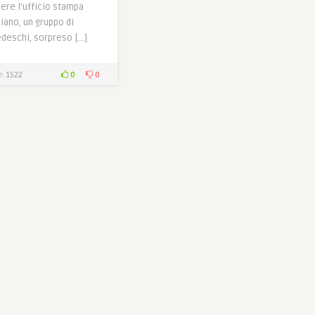
pere l’ufficio stampa
liano, un gruppo di
tedeschi, sorpreso […]
0
0
1522