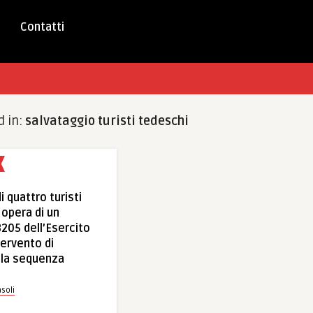
Contatti
d in:
salvataggio turisti tedeschi
i quattro turisti
 opera di un
B205 dell’Esercito
tervento di
lla sequenza
soli