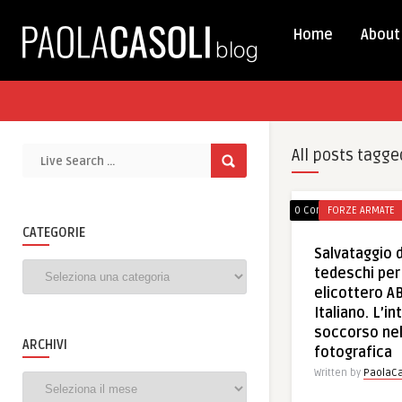
Home
About
All posts tagge
0 Comments
FORZE ARMATE
CATEGORIE
Salvataggio d
Categorie
tedeschi per
elicottero A
Italiano. L’in
soccorso ne
ARCHIVI
fotografica
Written by
PaolaCa
Archivi