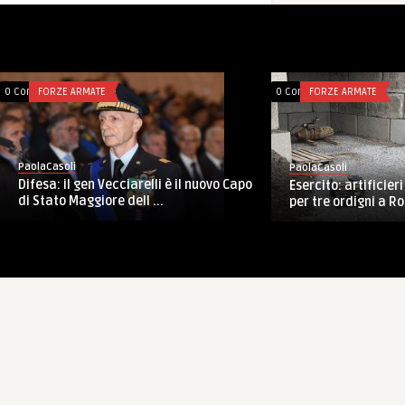
0 Comments
FORZE ARMATE
0 Comments
FORZE ARMATE
PaolaCasoli
PaolaCasoli
Difesa: il gen Vecciarelli è il nuovo Capo
Esercito: artificie
di Stato Maggiore dell ...
per tre ordigni a Ro