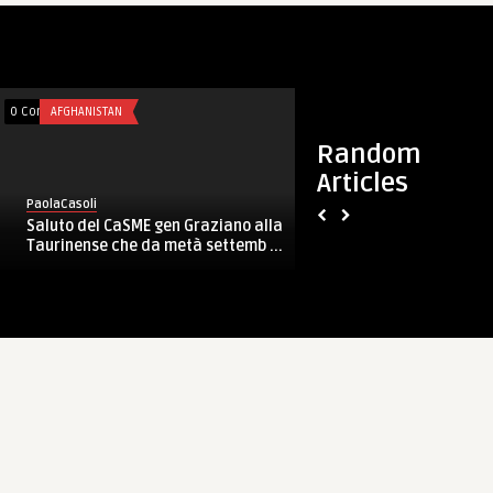
0 Comments
AFGHANISTAN
0 Comments
FORZE ARMATE
Random
Articles
PaolaCasoli
PaolaCasoli
Saluto del CaSME gen Graziano alla
Mare Nostrum: altr
Taurinense che da metà settemb ...
soccorsi nelle ultim