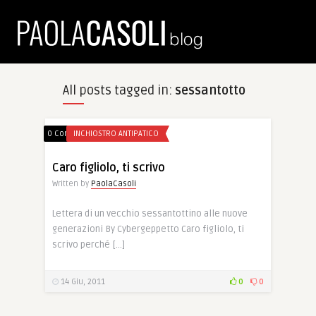
All posts tagged in:
sessantotto
0 Comments
INCHIOSTRO ANTIPATICO
Caro figliolo, ti scrivo
Written by
PaolaCasoli
Lettera di un vecchio sessantottino alle nuove
generazioni By Cybergeppetto Caro figliolo, ti
scrivo perché […]
14 Giu, 2011
0
0