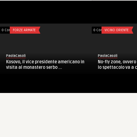
0 Comments
FORZE ARMATE
0 Comments
VICINO ORIENTE
PaolaCasoli
PaolaCasoli
Kosovo, il vice presidente americano in
No-fly zone, ovvero
visita al monastero serbo ...
lo spettacolo va a