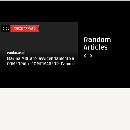
0 Comments
FORZE ARMATE
0 Comments
FORZE ARMATE
Random
Articles
PaolaCasoli
PaolaCasoli
Marina Militare, avvicendamento a
Italian Blade 2015
COMFORAL e COMITMARFOR: l’ammi ...
cinematografico co
...