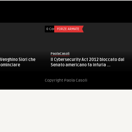
0 Comments
FORZE ARMATE
PaolaCasoli
 Venghino Siori che
Il Cybersecurity Act 2012 bloccato dal
 cominciare
Senato americano fa infuria ...
Copyright Paola Casoli