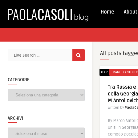
Home
About
All posts tagge
0 Comments
MARCO ANTOLLO
CATEGORIE
Tra Russia e S
Categorie
della Georgi
M.Antollovic
Written by
PaolaCa
ARCHIVI
By Marco Antollov
Uniti in Georgia
Archivi
comodo L’occide