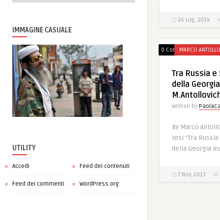
26 Lug, 2014
IMMAGINE CASUALE
0 Comments
MARCO ANTOLLO
Tra Russia e S
della Georgi
M.Antollovic
Written by
PaolaCa
By Marco Antollo
tesi “Tra Russia 
UTILITY
della Georgia in
Accedi
Feed dei contenuti
7 Nov, 2013
Feed dei commenti
WordPress.org