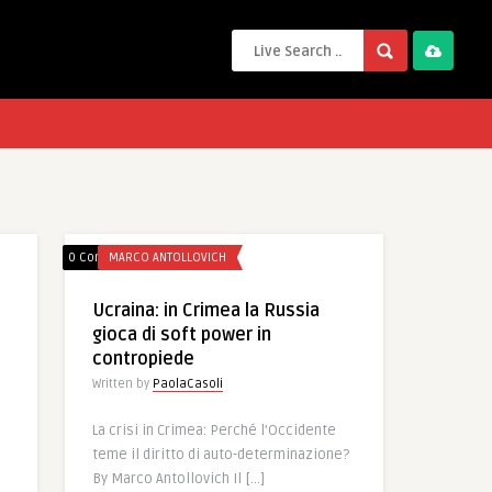
0 Comments
MARCO ANTOLLOVICH
Ucraina: in Crimea la Russia
gioca di soft power in
contropiede
Written by
PaolaCasoli
La crisi in Crimea: Perché l’Occidente
teme il diritto di auto-determinazione?
By Marco Antollovich Il […]