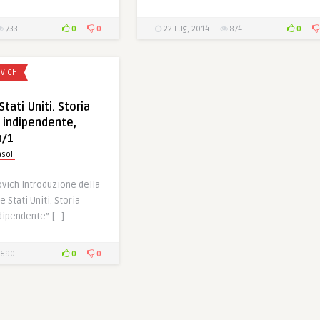
0
0
0
733
22 Lug, 2014
874
VICH
tati Uniti. Storia
a indipendente,
h/1
soli
vich Introduzione della
e Stati Uniti. Storia
dipendente” […]
0
0
690