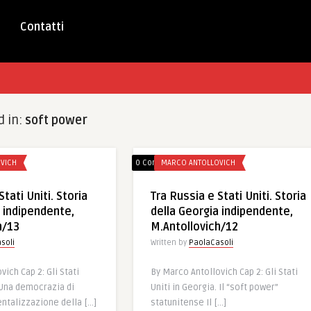
Contatti
d in:
soft power
VICH
0 Comments
MARCO ANTOLLOVICH
tati Uniti. Storia
Tra Russia e Stati Uniti. Storia
a indipendente,
della Georgia indipendente,
h/13
M.Antollovich/12
soli
Written by
PaolaCasoli
ich Cap 2: Gli Stati
By Marco Antollovich Cap 2: Gli Stati
.Una democrazia di
Uniti in Georgia. Il “soft power”
ntalizzazione della […]
statunitense Il […]