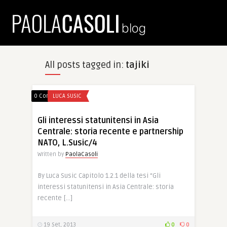
All posts tagged in:
tajiki
0 Comments
LUCA SUSIC
Gli interessi statunitensi in Asia
Centrale: storia recente e partnership
NATO, L.Susic/4
Written by
PaolaCasoli
By Luca Susic Capitolo 1.2.1 della tesi “Gli
interessi statunitensi in Asia Centrale: storia
recente […]
19 Set, 2013
0
0