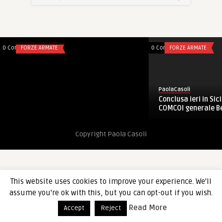
PaolaCasoli
NRDC-ITA: cambio comando dal gen
Marchiò al gen Perretti. Le foto
0 Comments
FORZE ARMATE
0 Comments
FORZE ARMATE
PaolaCasoli
Conclusa ieri in Sici
COMCOI generale Ber
Copyright Paola Casoli
This website uses cookies to improve your experience. We'll
assume you're ok with this, but you can opt-out if you wish.
Read More
Accept
Reject