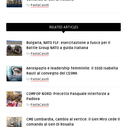
by
PaolaCasoli
RELATED ARTICLES
Bulgaria, NATO FLF: esercitazione a fuoco per il
Battle Group NATO a guida italiana
by
PaolaCasoli
Aerospazio e leadership femminile: il SSSD Isabella
Rauti al convegno del CESMA
by
PaolaCasoli
COMFOP NORD: Precetto Pasquale Interforze a
Padova
by
PaolaCasoli
CME Lombardia, cambio al vertice: il Gen Miro cede il
comando al Gen Di Rosalia