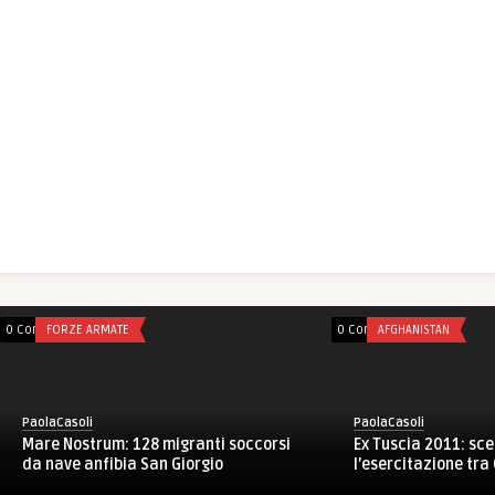
0 Comments
FORZE ARMATE
0 Comments
AFGHANISTAN
PaolaCasoli
PaolaCasoli
Mare Nostrum: 128 migranti soccorsi
Ex Tuscia 2011: sc
da nave anfibia San Giorgio
l’esercitazione tra C