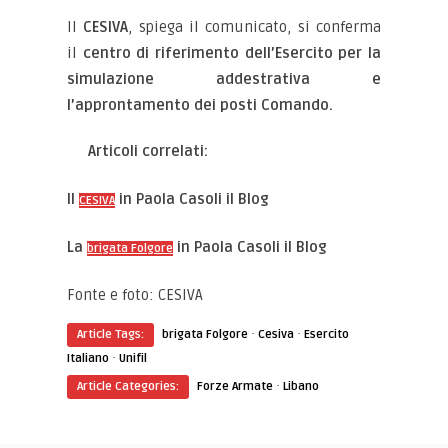
Il
CESIVA
, spiega il comunicato, si conferma
il
centro di riferimento dell’Esercito per la
simulazione addestrativa e
l’approntamento dei posti Comando.
Articoli correlati:
Il
in Paola Casoli il Blog
CESIVA
La
in Paola Casoli il Blog
brigata Folgore
Fonte e foto: CESIVA
·
·
Article Tags:
brigata Folgore
Cesiva
Esercito
·
Italiano
Unifil
·
Article Categories:
Forze Armate
Libano