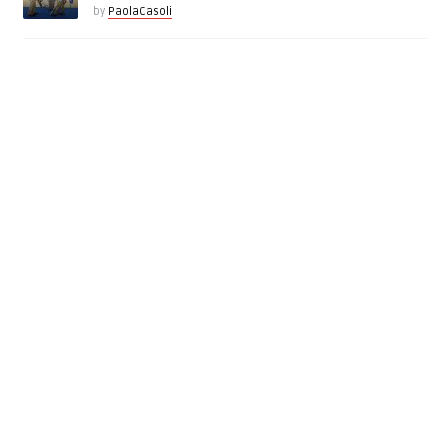
by
PaolaCasoli