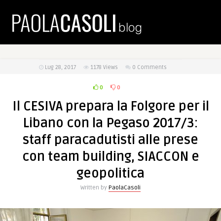
Lug 28, 2017
1178
Views
0 Comments
0
0
Il CESIVA prepara la Folgore per il
Libano con la Pegaso 2017/3:
staff paracadutisti alle prese
con team building, SIACCON e
geopolitica
Written by
PaolaCasoli