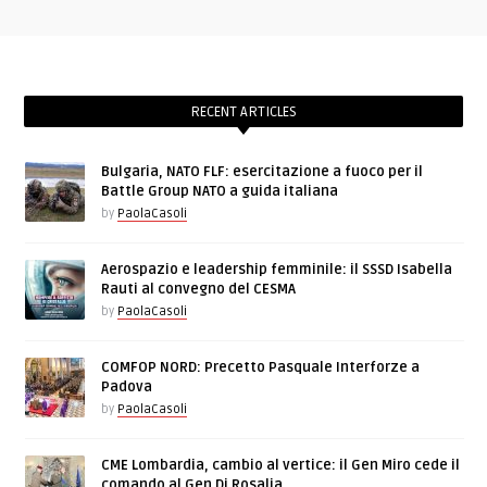
RECENT ARTICLES
Bulgaria, NATO FLF: esercitazione a fuoco per il
Battle Group NATO a guida italiana
by
PaolaCasoli
Aerospazio e leadership femminile: il SSSD Isabella
Rauti al convegno del CESMA
by
PaolaCasoli
COMFOP NORD: Precetto Pasquale Interforze a
Padova
by
PaolaCasoli
CME Lombardia, cambio al vertice: il Gen Miro cede il
comando al Gen Di Rosalia