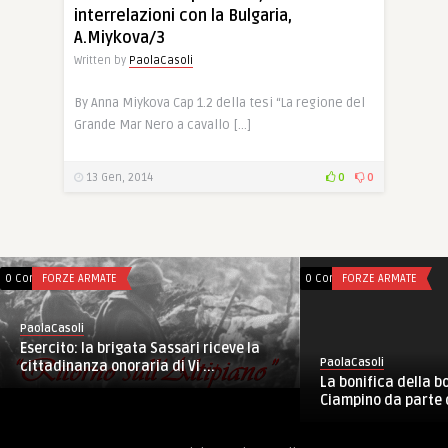
interrelazioni con la Bulgaria,
A.Miykova/3
Written by
PaolaCasoli
By Anna Miykova Cap 1.2 della tesi “La regione del
Grande Mar Nero a cavallo […]
13 Gen, 2014
0
0
0 Comments
FORZE ARMATE
0 Comments
FORZE ARMATE
PaolaCasoli
Esercito: la brigata Sassari riceve la
PaolaCasoli
cittadinanza onoraria di Vi ...
La bonifica della 
Ciampino da parte de