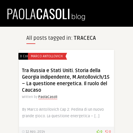
All posts tagged in:
TRACECA
0 Comments
MARCO ANTOLLOVICH
Tra Russia e Stati Uniti. Storia della
Georgia indipendente, M.Antollovich/15
– La questione energetica. Il ruolo del
Caucaso
Written by
PaolaCasoli
By Marco Antollovich Cap 2: Pedina di un nuovo
grande gioco. La questione energetica – […]
12 Ago, 2014
0
0