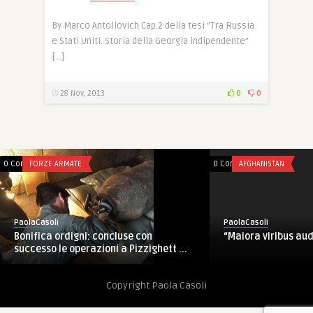
By Marco Antollovich Cap.2 della tesi “Tra Russia
e Stati Uniti. Storia della Georgia indipendente”
[…]
28 Nov, 2013
0
0
0 Comments
FORZE ARMATE
0 Comments
AFGHANISTAN
PaolaCasoli
PaolaCasoli
Bonifica ordigni: concluse con
“Maiora viribus au
successo le operazioni a Pizzighett ...
Copyright Paola Casoli