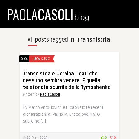
All posts tagged in:
Transnistria
0 Comments
LUCA SUSIC
Transnistria e Ucraina: i dati che
nessuno sembra vedere. E quella
telefonata scurrile della Tymoshenko
Written by
PaolaCasoli
By Marco Antollovich e Luca Susic Le recenti
dichiarazioni di Philip M. Breedlove, NATO
Supreme […]
26 Mar, 2014
0
0