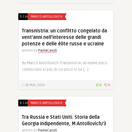
0 Comments
MARCO ANTOLLOVICH
Transnistria: un conflitto congelato da
vent’anni nell’interesse delle grandi
potenze e delle élite russe e ucraine
Written by
PaolaCasoli
By Marco Antollovich Transnistria: un nome poco
conosciuto ai più, di cui poco si sa […]
18 Mar, 2014
0
0
0 Comments
MARCO ANTOLLOVICH
Tra Russia e Stati Uniti. Storia della
Georgia indipendente, M.Antollovich/3
Written by
PaolaCasoli