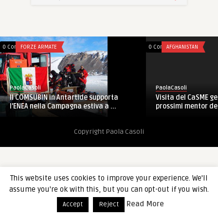
0 Comments
FORZE ARMATE
0 Comments
AFGHANISTAN
PaolaCasoli
PaolaCasoli
Il COMSUBIN in Antartide supporta
Visita del CaSME g
l’ENEA nella Campagna estiva a ...
prossimi mentor deg
Copyright Paola Casoli
This website uses cookies to improve your experience. We'll
assume you're ok with this, but you can opt-out if you wish.
Read More
Accept
Reject