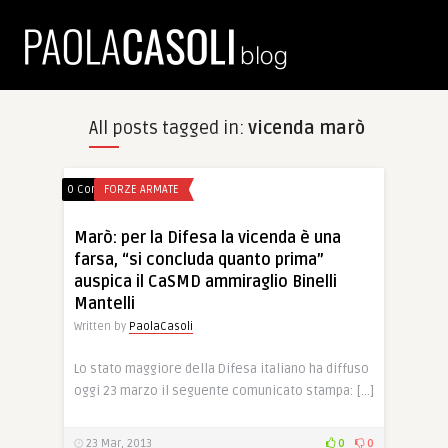
All posts tagged in:
vicenda marò
0 Comments
FORZE ARMATE
Marò: per la Difesa la vicenda è una
farsa, “si concluda quanto prima”
auspica il CaSMD ammiraglio Binelli
Mantelli
Written by
PaolaCasoli
Lo stato maggiore della Difesa italiano ha diffuso
oggi 23 marzo il seguente comunicato stampa: […]
23 Mar, 2013
0
0