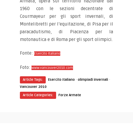
Armata, opera sul territorio nazionale dal
1960 con le sezioni decentrate di
Courmayeur per gli sport invernali, di
Montelibretti per l’equitazione, di Pisa per il
paracadutismo, di Piacenza per la
motonautica e di Roma per gli sport olimpici.
Fonte:
Esercito Italiano
Foto:
www.vancouver2010.com
·
·
Article Tags:
Esercito Italiano
olimpiadi invernali
Vancouver 2010
Article Categories:
Forze Armate