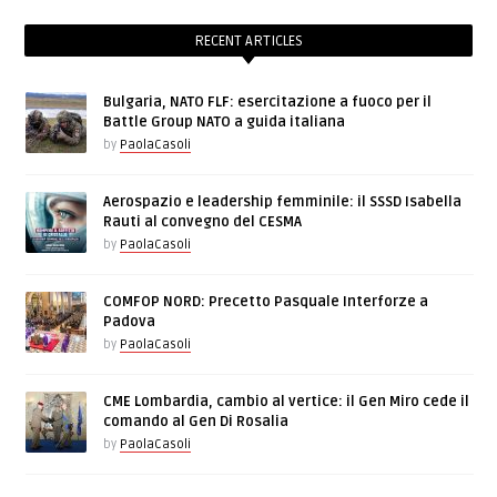
RECENT ARTICLES
Bulgaria, NATO FLF: esercitazione a fuoco per il
Battle Group NATO a guida italiana
by
PaolaCasoli
Aerospazio e leadership femminile: il SSSD Isabella
Rauti al convegno del CESMA
by
PaolaCasoli
COMFOP NORD: Precetto Pasquale Interforze a
Padova
by
PaolaCasoli
CME Lombardia, cambio al vertice: il Gen Miro cede il
comando al Gen Di Rosalia
by
PaolaCasoli