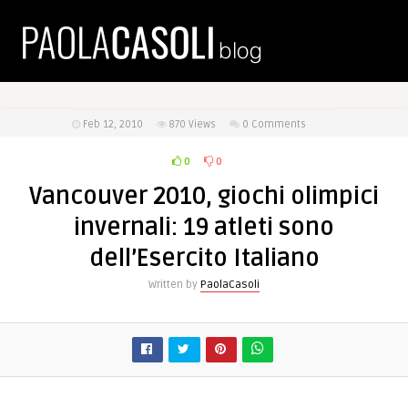
Feb 12, 2010
870
Views
0 Comments
0
0
Vancouver 2010, giochi olimpici
invernali: 19 atleti sono
dell’Esercito Italiano
Written by
PaolaCasoli