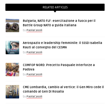
RELATED ARTICLES
Bulgaria, NATO FLF: esercitazione a fuoco per il
Battle Group NATO a guida italiana
by
PaolaCasoli
Aerospazio e leadership femminile: il SSSD Isabella
Rauti al convegno del CESMA
by
PaolaCasoli
COMFOP NORD: Precetto Pasquale Interforze a
Padova
by
PaolaCasoli
CME Lombardia, cambio al vertice: il Gen Miro cede il
comando al Gen Di Rosalia
by
PaolaCasoli