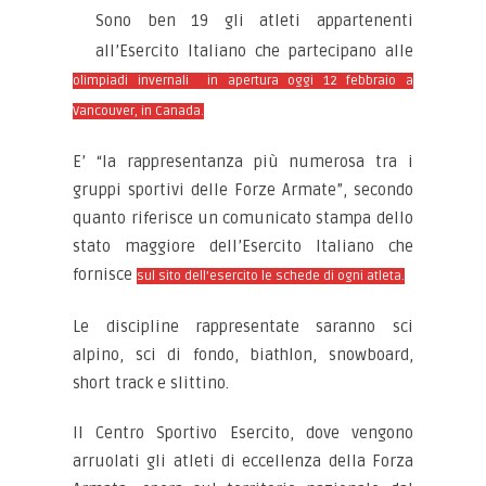
Sono ben 19 gli atleti appartenenti
all’Esercito Italiano che partecipano alle
olimpiadi invernali in apertura oggi 12 febbraio a
Vancouver, in Canada.
E’ “la rappresentanza più numerosa tra i
gruppi sportivi delle Forze Armate”, secondo
quanto riferisce un comunicato stampa dello
stato maggiore dell’Esercito Italiano che
fornisce
sul sito dell’esercito le schede di ogni atleta.
Le discipline rappresentate saranno sci
alpino, sci di fondo, biathlon, snowboard,
short track e slittino.
Il Centro Sportivo Esercito, dove vengono
arruolati gli atleti di eccellenza della Forza