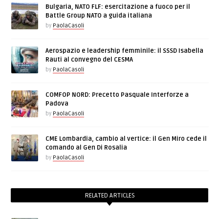
Bulgaria, NATO FLF: esercitazione a fuoco per il
Battle Group NATO a guida italiana
by
PaolaCasoli
Aerospazio e leadership femminile: il SSSD Isabella
Rauti al convegno del CESMA
by
PaolaCasoli
COMFOP NORD: Precetto Pasquale Interforze a
Padova
by
PaolaCasoli
CME Lombardia, cambio al vertice: il Gen Miro cede il
comando al Gen Di Rosalia
by
PaolaCasoli
RELATED ARTICLES