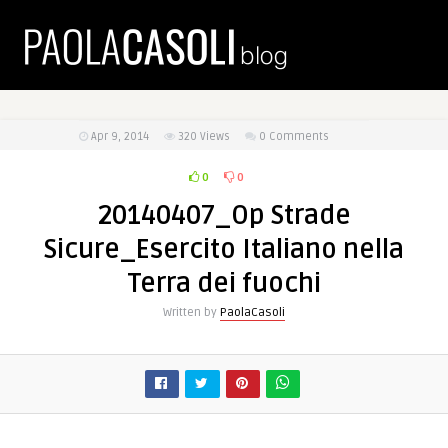
Apr 9, 2014
320
Views
0 Comments
0
0
20140407_Op Strade
Sicure_Esercito Italiano nella
Terra dei fuochi
Written by
PaolaCasoli