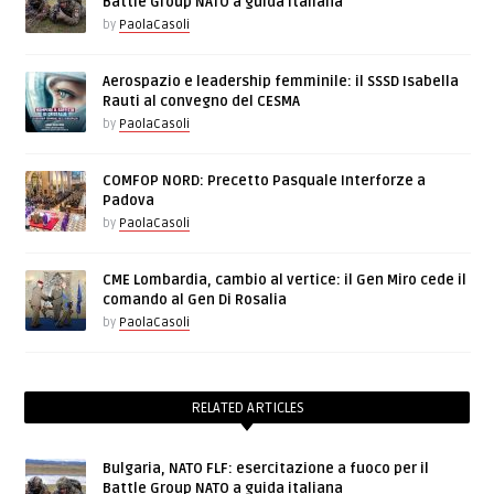
Battle Group NATO a guida italiana
by
PaolaCasoli
Aerospazio e leadership femminile: il SSSD Isabella
Rauti al convegno del CESMA
by
PaolaCasoli
COMFOP NORD: Precetto Pasquale Interforze a
Padova
by
PaolaCasoli
CME Lombardia, cambio al vertice: il Gen Miro cede il
comando al Gen Di Rosalia
by
PaolaCasoli
RELATED ARTICLES
Bulgaria, NATO FLF: esercitazione a fuoco per il
Battle Group NATO a guida italiana