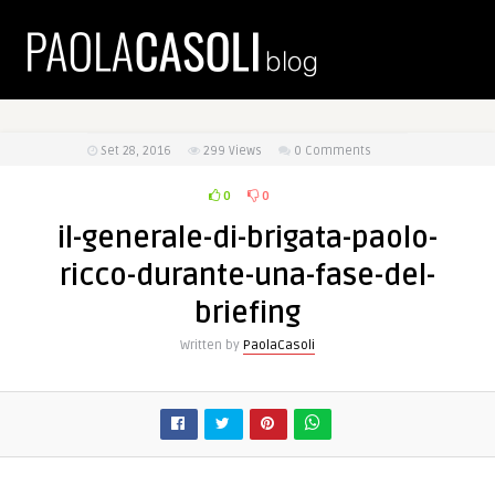
Set 28, 2016
299
Views
0 Comments
0
0
il-generale-di-brigata-paolo-
ricco-durante-una-fase-del-
briefing
Written by
PaolaCasoli