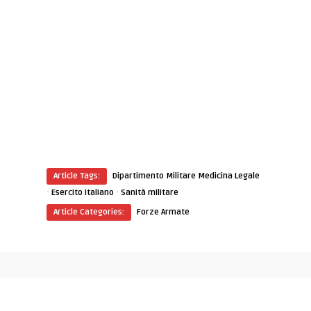
Article Tags:
Dipartimento Militare Medicina Legale
·
·
Esercito Italiano
Sanità militare
Article Categories:
Forze Armate