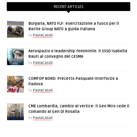
RECENT ARTICLES
Bulgaria, NATO FLF: esercitazione a fuoco per il
Battle Group NATO a guida italiana
by
PaolaCasoli
Aerospazio e leadership femminile: il SSSD Isabella
Rauti al convegno del CESMA
by
PaolaCasoli
COMFOP NORD: Precetto Pasquale Interforze a
Padova
by
PaolaCasoli
CME Lombardia, cambio al vertice: il Gen Miro cede il
comando al Gen Di Rosalia
by
PaolaCasoli