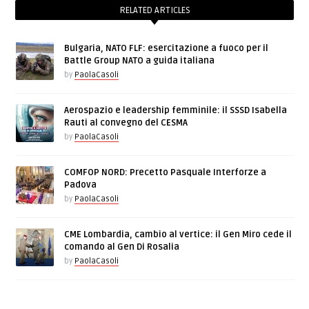
RELATED ARTICLES
Bulgaria, NATO FLF: esercitazione a fuoco per il
Battle Group NATO a guida italiana
by
PaolaCasoli
Aerospazio e leadership femminile: il SSSD Isabella
Rauti al convegno del CESMA
by
PaolaCasoli
COMFOP NORD: Precetto Pasquale Interforze a
Padova
by
PaolaCasoli
CME Lombardia, cambio al vertice: il Gen Miro cede il
comando al Gen Di Rosalia
by
PaolaCasoli