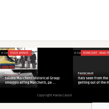
0 Comments
FORZE ARMATE
0 Comments
ROMA DIXIT - NEWS F
PaolaCasoli
PaolaCasoli
Savoia Marchetti Historical Group:
Italy seen from the 
omaggio all’ing Marchetti, pa ...
getting out of the 
Copyright Paola Casoli