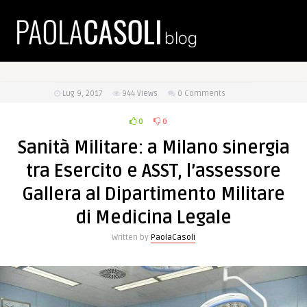
Lug 9, 2017
944
Views
0 Comments
0
0
Sanità Militare: a Milano sinergia
tra Esercito e ASST, l’assessore
Gallera al Dipartimento Militare
di Medicina Legale
Written by
PaolaCasoli