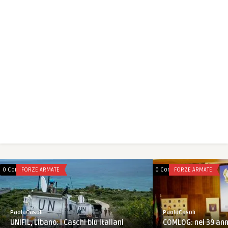
0 Comments
FORZE ARMATE
0 Comments
FORZE ARMATE
PaolaCasoli
PaolaCasoli
COMLOG: nei 39 anni
UNIFIL, Libano: i Caschi blu italiani