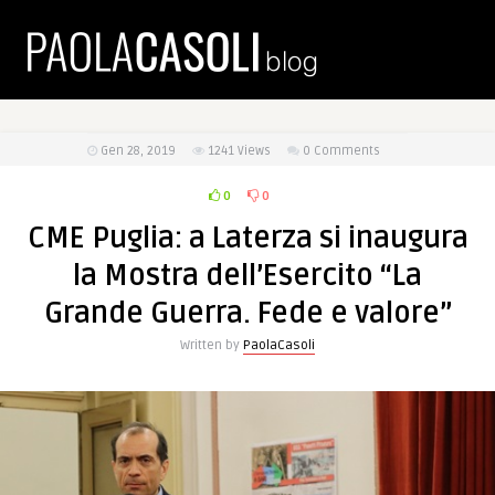
Gen 28, 2019
1241
Views
0 Comments
0
0
CME Puglia: a Laterza si inaugura
la Mostra dell’Esercito “La
Grande Guerra. Fede e valore”
Written by
PaolaCasoli