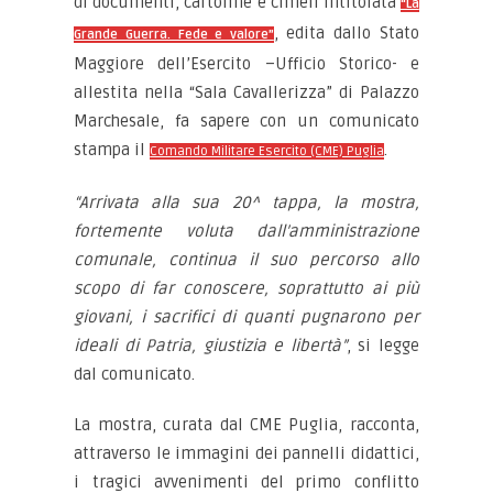
di documenti, cartoline e cimeli intitolata
“La
, edita dallo Stato
Grande Guerra. Fede e valore”
Maggiore dell’Esercito –Ufficio Storico- e
allestita nella “Sala Cavallerizza” di Palazzo
Marchesale, fa sapere con un comunicato
stampa il
.
Comando Militare Esercito (CME) Puglia
“Arrivata alla sua 20^ tappa, la mostra,
fortemente voluta dall’amministrazione
comunale, continua il suo percorso allo
scopo di far conoscere, soprattutto ai più
giovani, i sacrifici di quanti pugnarono per
ideali di Patria, giustizia e libertà”
, si legge
dal comunicato.
La mostra, curata dal CME Puglia, racconta,
attraverso le immagini dei pannelli didattici,
i tragici avvenimenti del primo conflitto