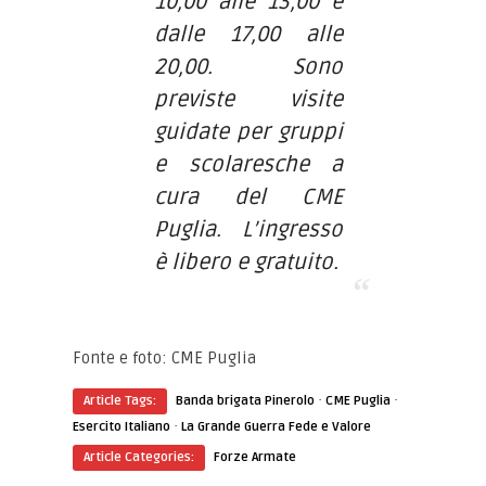
10,00 alle 13,00 e
dalle 17,00 alle
20,00. Sono
previste visite
guidate per gruppi
e scolaresche a
cura del CME
Puglia. L’ingresso
è libero e gratuito.
Fonte e foto: CME Puglia
·
·
Article Tags:
Banda brigata Pinerolo
CME Puglia
·
Esercito Italiano
La Grande Guerra Fede e Valore
Article Categories:
Forze Armate