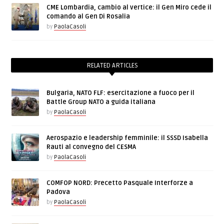
CME Lombardia, cambio al vertice: il Gen Miro cede il
comando al Gen Di Rosalia
by
PaolaCasoli
RELATED ARTICLES
Bulgaria, NATO FLF: esercitazione a fuoco per il
Battle Group NATO a guida italiana
by
PaolaCasoli
Aerospazio e leadership femminile: il SSSD Isabella
Rauti al convegno del CESMA
by
PaolaCasoli
COMFOP NORD: Precetto Pasquale Interforze a
Padova
by
PaolaCasoli