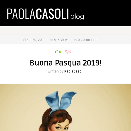
Apr 20, 2019
915
Views
0 Comments
0
0
Buona Pasqua 2019!
Written by
PaolaCasoli