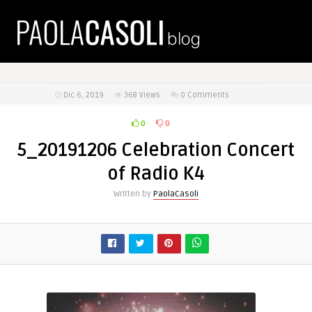
Dic 6, 2019
368
Views
0 Comments
0
0
5_20191206 Celebration Concert
of Radio K4
Written by
PaolaCasoli