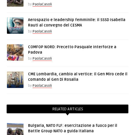
by
PaolaCasoli
Aerospazio e leadership femminile: il SSSD Isabella
Rauti al convegno del CESMA
by
PaolaCasoli
COMFOP NORD: Precetto Pasquale Interforze a
Padova
by
PaolaCasoli
CME Lombardia, cambio al vertice: il Gen Miro cede il
comando al Gen Di Rosalia
by
PaolaCasoli
RELATED ARTICLES
Bulgaria, NATO FLF: esercitazione a fuoco per il
Battle Group NATO a guida italiana