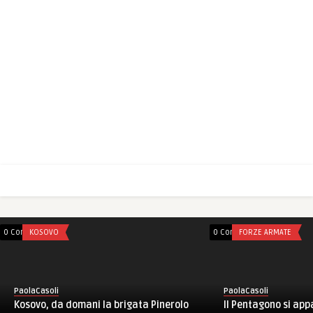
0 Comments
KOSOVO
0 Comments
FORZE ARMATE
PaolaCasoli
PaolaCasoli
Kosovo, da domani la brigata Pinerolo
Il Pentagono si ap