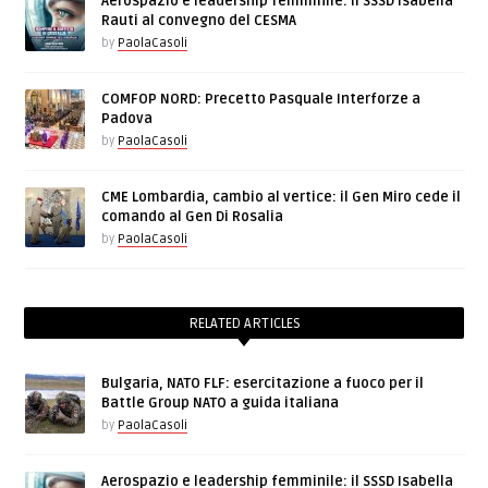
Aerospazio e leadership femminile: il SSSD Isabella
Rauti al convegno del CESMA
by
PaolaCasoli
COMFOP NORD: Precetto Pasquale Interforze a
Padova
by
PaolaCasoli
CME Lombardia, cambio al vertice: il Gen Miro cede il
comando al Gen Di Rosalia
by
PaolaCasoli
RELATED ARTICLES
Bulgaria, NATO FLF: esercitazione a fuoco per il
Battle Group NATO a guida italiana
by
PaolaCasoli
Aerospazio e leadership femminile: il SSSD Isabella