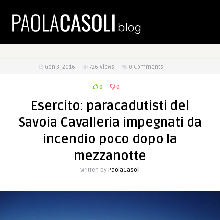
Gen 3, 2016
726
Views
0 Comments
0
0
Esercito: paracadutisti del
Savoia Cavalleria impegnati da
incendio poco dopo la
mezzanotte
Written by
PaolaCasoli