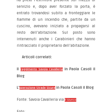
ha preso l’estintore presente sul mezzo di
servizio e, dopo aver forzato la porta, è
entrato trovandosi subito a fronteggiare le
fiamme di un incendio che, partite da un
cuscino, avevano iniziato a propagarsi al
resto dell’abitazione. Sul posto sono
intervenuti anche i Carabinieri che hanno
rintracciato il proprietario dell’abitazione.
Articoli correlati:
Il
in Paola Casoli il
reggimento Savoia Cavalleria
Blog
L’
in Paola Casoli il Blog
operazione Strade Sicure
Fonte: Savoia Cavalleria via
Il Giunco
Foto:
Slow Travel